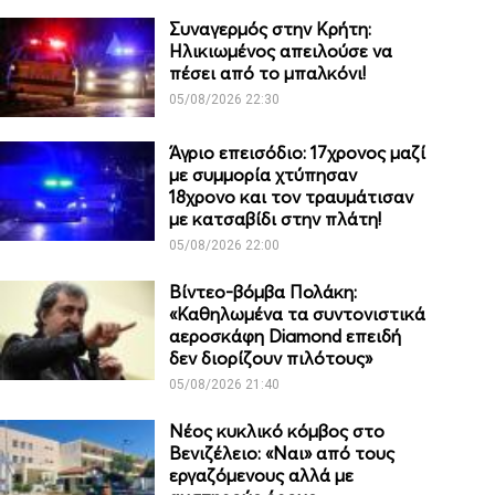
Συναγερμός στην Κρήτη:
Ηλικιωμένος απειλούσε να
πέσει από το μπαλκόνι!
05/08/2026 22:30
Άγριο επεισόδιο: 17χρονος μαζί
με συμμορία χτύπησαν
18χρονο και τον τραυμάτισαν
με κατσαβίδι στην πλάτη!
05/08/2026 22:00
Βίντεο-βόμβα Πολάκη:
«Καθηλωμένα τα συντονιστικά
αεροσκάφη Diamond επειδή
δεν διορίζουν πιλότους»
05/08/2026 21:40
Νέος κυκλικό κόμβος στο
Βενιζέλειο: «Ναι» από τους
εργαζόμενους αλλά με