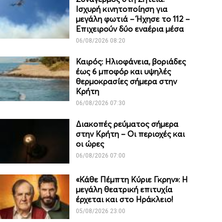
Ισχυρή κινητοποίηση για
μεγάλη φωτιά – Ήχησε το 112 –
Επιχειρούν δύο εναέρια μέσα
06/08/2026 08:20
Καιρός: Ηλιοφάνεια, βοριάδες
έως 6 μποφόρ και υψηλές
θερμοκρασίες σήμερα στην
Κρήτη
06/08/2026 07:30
Διακοπές ρεύματος σήμερα
στην Κρήτη – Οι περιοχές και
οι ώρες
06/08/2026 07:00
«Κάθε Πέμπτη Κύριε Γκρην»: Η
μεγάλη θεατρική επιτυχία
έρχεται και στο Ηράκλειο!
05/08/2026 23:00