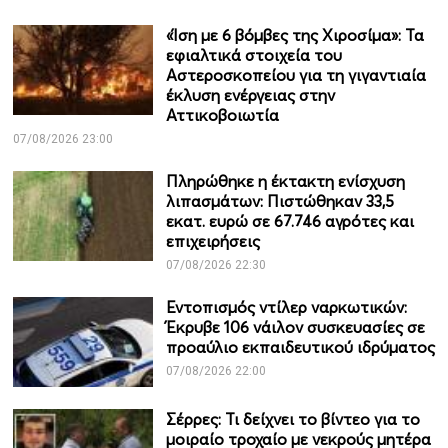
«Ίση με 6 βόμβες της Χιροσίμα»: Τα
εφιαλτικά στοιχεία του
Αστεροσκοπείου για τη γιγαντιαία
έκλυση ενέργειας στην
Αττικοβοιωτία
07/08/2026 23:00
Πληρώθηκε η έκτακτη ενίσχυση
λιπασμάτων: Πιστώθηκαν 33,5
εκατ. ευρώ σε 67.746 αγρότες και
επιχειρήσεις
07/08/2026 22:30
Εντοπισμός ντίλερ ναρκωτικών:
Έκρυβε 106 νάιλον συσκευασίες σε
προαύλιο εκπαιδευτικού ιδρύματος
07/08/2026 22:00
Σέρρες: Τι δείχνει το βίντεο για το
μοιραίο τροχαίο με νεκρούς μητέρα