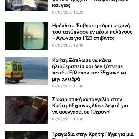
και γιος
07/08/2026 12:20
Ηράκλειο: Έσβησε η κύρια μηχανή
του ταχύπλοου εν μέσω πελάγους
– Αγωνία για 1.123 επιβάτες
07/08/2026 12:40
Κρήτη: Ξάπλωσε να κάνει
ηλιοθεραπεία και δεν ξύπνησε
ποτέ – Έβλεπαν τον 55χρονο να
μην αντιδρά
07/08/2026 11:40
Σοκαριστική καταγγελία στην
Κρήτη: 65χρονος έδινε λεφτά για
να ασελγήσει σε 10χρονη!
07/08/2026 13:00
Τραγωδία στην Κρήτη: Πήγε για μια