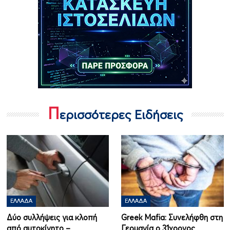
Π
ερισσότερες Ειδήσεις
ΕΛΛΆΔΑ
ΕΛΛΆΔΑ
Δύο συλλήψεις για κλοπή
Greek Mafia: Συνελήφθη στη
από αυτοκίνητο –
Γερμανία ο 31χρονος