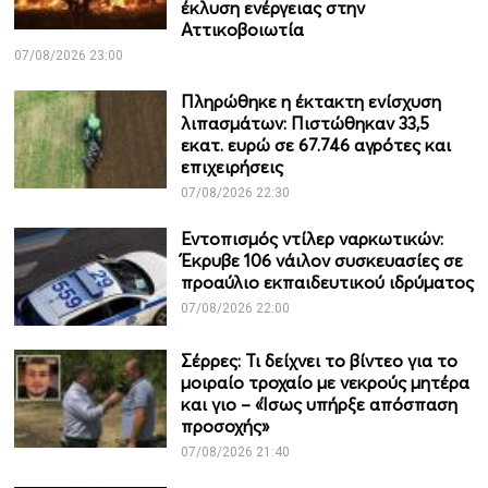
έκλυση ενέργειας στην
Αττικοβοιωτία
07/08/2026 23:00
Πληρώθηκε η έκτακτη ενίσχυση
λιπασμάτων: Πιστώθηκαν 33,5
εκατ. ευρώ σε 67.746 αγρότες και
επιχειρήσεις
07/08/2026 22:30
Εντοπισμός ντίλερ ναρκωτικών:
Έκρυβε 106 νάιλον συσκευασίες σε
προαύλιο εκπαιδευτικού ιδρύματος
07/08/2026 22:00
Σέρρες: Τι δείχνει το βίντεο για το
μοιραίο τροχαίο με νεκρούς μητέρα
και γιο – «Ίσως υπήρξε απόσπαση
προσοχής»
07/08/2026 21:40