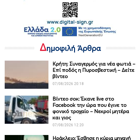
Δ
ημοφιλή Άρθρα
Κρήτη: Συναγερμός για νέα φωτιά –
Επί ποδός η Πυροσβεστική – Δείτε
βίντεο
07/08/2026 20:18
Βίντεο σοκ: Έκανε live στο
Facebook την ώρα που έγινε το
φονικό τροχαίο – Νεκροί μητέρα
και γιος
07/08/2026 12:20
Ηράκλειο: Έσβησε η κύρια μηχανή