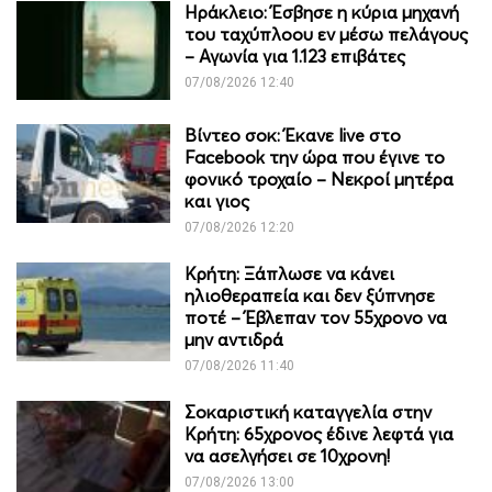
Ηράκλειο: Έσβησε η κύρια μηχανή
του ταχύπλοου εν μέσω πελάγους
– Αγωνία για 1.123 επιβάτες
07/08/2026 12:40
Βίντεο σοκ: Έκανε live στο
Facebook την ώρα που έγινε το
φονικό τροχαίο – Νεκροί μητέρα
και γιος
07/08/2026 12:20
Κρήτη: Ξάπλωσε να κάνει
ηλιοθεραπεία και δεν ξύπνησε
ποτέ – Έβλεπαν τον 55χρονο να
μην αντιδρά
07/08/2026 11:40
Σοκαριστική καταγγελία στην
Κρήτη: 65χρονος έδινε λεφτά για
να ασελγήσει σε 10χρονη!
07/08/2026 13:00