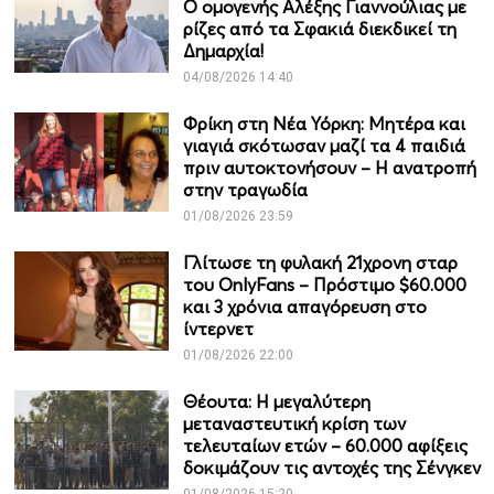
Ο ομογενής Αλέξης Γιαννούλιας με
ρίζες από τα Σφακιά διεκδικεί τη
Δημαρχία!
04/08/2026 14:40
Φρίκη στη Νέα Υόρκη: Μητέρα και
γιαγιά σκότωσαν μαζί τα 4 παιδιά
πριν αυτοκτονήσουν – Η ανατροπή
στην τραγωδία
01/08/2026 23:59
Γλίτωσε τη φυλακή 21χρονη σταρ
του OnlyFans – Πρόστιμο $60.000
και 3 χρόνια απαγόρευση στο
ίντερνετ
01/08/2026 22:00
Θέουτα: Η μεγαλύτερη
μεταναστευτική κρίση των
τελευταίων ετών – 60.000 αφίξεις
δοκιμάζουν τις αντοχές της Σένγκεν