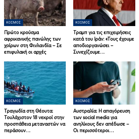
ΚΌΣΜΟΣ
ΚΌΣΜΟΣ
Πρώτο κρούσμα
Τραμπ για τις επιχειρήσεις
αφρικανικής πανώλης των
κατά του Ιράν: «Τους έχουμε
χοίρων στη Φινλανδία – Σε
αποδιοργανώσει –
επιφυλακή οι αρχές
Συνεχίζουμε…
ΚΌΣΜΟΣ
ΚΌΣΜΟΣ
Τραγωδία στη Θέουτα:
Αυστραλία: Η απαγόρευση
Τουλάχιστον 18 νεκροί στην
των social media για
προσπάθεια μεταναστών να
ανηλίκους δεν απέδωσε –
περάσουν…
Οι περισσότεροι…