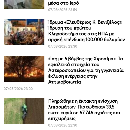
μέσα στο Ιερό
07/08/2026 23:59
Ίδρυμα «Ελευθέριος Κ. Βενιζέλος»:
Ίδρυση του πρώτου
Κληροδοτήματος στις ΗΠΑ με
αρχική επένδυση 100.000 δολαρίων
07/08/2026 23:30
«Ίση με 6 βόμβες της Χιροσίμα»: Τα
εφιαλτικά στοιχεία του
Αστεροσκοπείου για τη γιγαντιαία
έκλυση ενέργειας στην
Αττικοβοιωτία
07/08/2026 23:00
Πληρώθηκε η έκτακτη ενίσχυση
λιπασμάτων: Πιστώθηκαν 33,5
εκατ. ευρώ σε 67.746 αγρότες και
επιχειρήσεις
07/08/2026 22:30