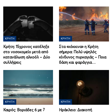
ΚΡΉΤΗ
ΚΡΉΤΗ
Κρήτη: 15χρονος κατέληξε
Στα «κόκκινα» η Κρήτη
στο νοσοκομείο μετά από
σήμερα: Πολύ υψηλός
κατανάλωση αλκοόλ – Δύο
κίνδυνος πυρκαγιάς – Ποια
συλλήψεις
δάση και φαράγγια…
ΚΡΉΤΗ
ΚΡΉΤΗ
Καιρός: Βοριάδες 6 με 7
Ηράκλειο: Διακοπή