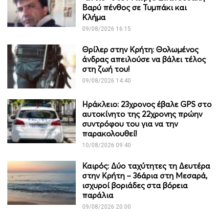
Βαρύ πένθος σε Τυμπάκι και
Κλήμα
09/08/2026 16:15
Θρίλερ στην Κρήτη: Θολωμένος
άνδρας απειλούσε να βάλει τέλος
στη ζωή του!
09/08/2026 14:40
Ηράκλειο: 23χρονος έβαλε GPS στο
αυτοκίνητο της 22χρονης πρώην
συντρόφου του για να την
παρακολουθεί!
10/08/2026 09:40
Καιρός: Δύο ταχύτητες τη Δευτέρα
στην Κρήτη – 36άρια στη Μεσαρά,
ισχυροί βοριάδες στα βόρεια
παράλια
09/08/2026 20:00