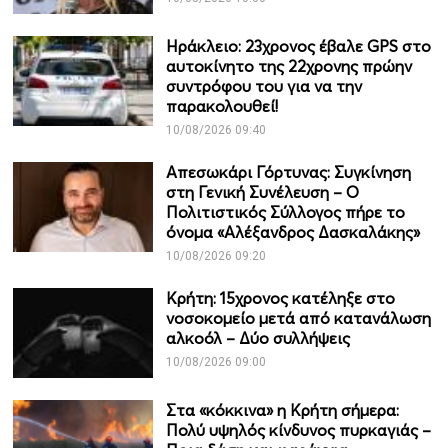
Ηράκλειο: 23χρονος έβαλε GPS στο
αυτοκίνητο της 22χρονης πρώην
συντρόφου του για να την
παρακολουθεί!
10/08/2026 09:40
Απεσωκάρι Γόρτυνας: Συγκίνηση
στη Γενική Συνέλευση – Ο
Πολιτιστικός Σύλλογος πήρε το
όνομα «Αλέξανδρος Δασκαλάκης»
10/08/2026 09:20
Κρήτη: 15χρονος κατέληξε στο
νοσοκομείο μετά από κατανάλωση
αλκοόλ – Δύο συλλήψεις
10/08/2026 09:00
Στα «κόκκινα» η Κρήτη σήμερα:
Πολύ υψηλός κίνδυνος πυρκαγιάς –