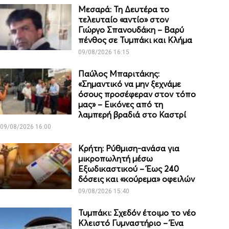
Μεσαρά: Τη Δευτέρα το
τελευταίο «αντίο» στον
Γιώργο Σπανουδάκη – Βαρύ
πένθος σε Τυμπάκι και Κλήμα
09/08/2026 16:15
Παύλος Μπαριτάκης:
«Σημαντικό να μην ξεχνάμε
όσους προσέφεραν στον τόπο
μας» – Εικόνες από τη
λαμπερή βραδιά στο Καστρί
09/08/2026 16:00
Κρήτη: Ρύθμιση-ανάσα για
μικροπωλητή μέσω
Εξωδικαστικού – Έως 240
δόσεις και «κούρεμα» οφειλών
09/08/2026 15:40
Τυμπάκι: Σχεδόν έτοιμο το νέο
Κλειστό Γυμναστήριο – Ένα