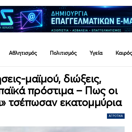
Αθλητισμός
Πολιτισμός
Υγεία
Καιρό
εις-μαϊμού, διώξεις,
παϊκά πρόστιμα – Πως οι
ι» τσέπωσαν εκατομμύρια
ΑΓΡΟΤΙΚΆ