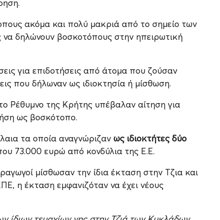
ρηση.
πους ακόμα και πολύ μακριά από το σημείο των
ς να δηλώνουν βοσκοτόπους στην ηπειρωτική
ήσεις για επιδοτήσεις από άτομα που ζούσαν
εις που δήλωναν ως ιδιοκτησία ή μίσθωση.
ό το Ρέθυμνο της Κρήτης υπέβαλαν αίτηση για
ρήση ως βοσκότοπο.
όλαια τα οποία αναγνώριζαν
ως ιδιοκτήτες δύο
ου 73.000 ευρώ από κονδύλια της Ε.Ε.
ραγωγοί μίσθωσαν την ίδια έκταση στην Τζια και
Ε, η έκταση εμφανιζόταν να έχει νέους
ων ίδιων τεμαχίων γης στην Τζιά των Κυκλάδων