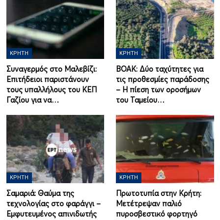
ΚΡΉΤΗ
ΚΡΉΤΗ
Συναγερμός στο Μαλεβίζι:
ΒΟΑΚ: Δύο ταχύτητες για
Επιτήδειοι παριστάνουν
τις προθεσμίες παράδοσης
τους υπαλλήλους του ΚΕΠ
– Η πίεση των οροσήμων
Γαζίου για να…
του Ταμείου…
ΚΡΉΤΗ
ΚΡΉΤΗ
Σαμαριά: Θαύμα της
Πρωτοτυπία στην Κρήτη:
τεχνολογίας στο φαράγγι –
Μετέτρεψαν παλιό
Εμφυτευμένος απινιδωτής
πυροσβεστικό φορτηγό