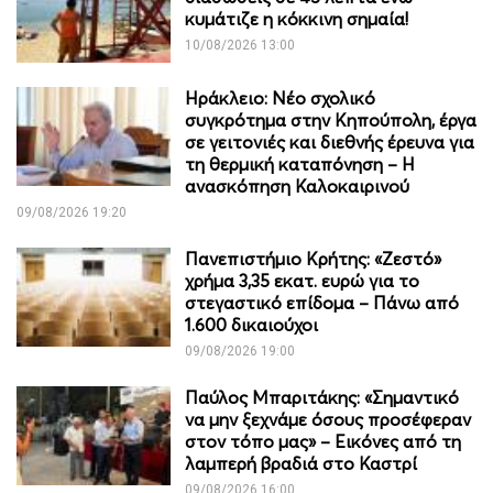
κυμάτιζε η κόκκινη σημαία!
10/08/2026 13:00
Ηράκλειο: Νέο σχολικό
συγκρότημα στην Κηπούπολη, έργα
σε γειτονιές και διεθνής έρευνα για
τη θερμική καταπόνηση – Η
ανασκόπηση Καλοκαιρινού
09/08/2026 19:20
Πανεπιστήμιο Κρήτης: «Ζεστό»
χρήμα 3,35 εκατ. ευρώ για το
στεγαστικό επίδομα – Πάνω από
1.600 δικαιούχοι
09/08/2026 19:00
Παύλος Μπαριτάκης: «Σημαντικό
να μην ξεχνάμε όσους προσέφεραν
στον τόπο μας» – Εικόνες από τη
λαμπερή βραδιά στο Καστρί
09/08/2026 16:00