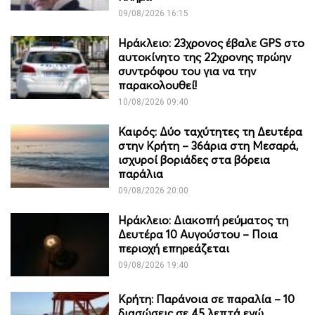
09/08/2026 16:15
Ηράκλειο: 23χρονος έβαλε GPS στο
αυτοκίνητο της 22χρονης πρώην
συντρόφου του για να την
παρακολουθεί!
10/08/2026 09:40
Καιρός: Δύο ταχύτητες τη Δευτέρα
στην Κρήτη – 36άρια στη Μεσαρά,
ισχυροί βοριάδες στα βόρεια
παράλια
09/08/2026 20:00
Ηράκλειο: Διακοπή ρεύματος τη
Δευτέρα 10 Αυγούστου – Ποια
περιοχή επηρεάζεται
09/08/2026 19:40
Κρήτη: Παράνοια σε παραλία – 10
διασώσεις σε 45 λεπτά ενώ