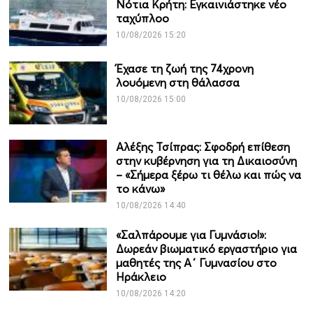
Νότια Κρήτη: Εγκαινιάστηκε νέο
ταχύπλοο
10/08/2026 15:20
Έχασε τη ζωή της 74χρονη
λουόμενη στη θάλασσα
10/08/2026 15:00
Αλέξης Τσίπρας: Σφοδρή επίθεση
στην κυβέρνηση για τη Δικαιοσύνη
– «Σήμερα ξέρω τι θέλω και πώς να
το κάνω»
10/08/2026 14:40
«Σαλπάρουμε για Γυμνάσιο!»:
Δωρεάν βιωματικό εργαστήριο για
μαθητές της Α΄ Γυμνασίου στο
Ηράκλειο
10/08/2026 14:20