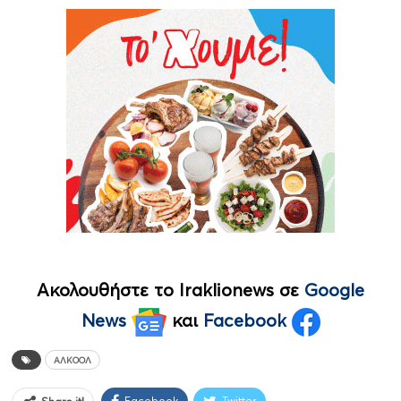
Ακολουθήστε το Iraklionews σε
Google
News
και
Facebook
ΑΛΚΟΌΛ
Facebook
Twitter