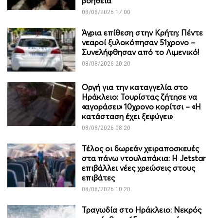
βοήθεια
08/08/2026 17:00
Άγρια επίθεση στην Κρήτη: Πέντε
νεαροί ξυλοκόπησαν 51χρονο –
Συνελήφθησαν από το Λιμενικό!
08/08/2026 20:20
Οργή για την καταγγελία στο
Ηράκλειο: Τουρίστας ζήτησε να
«αγοράσει» 10χρονο κορίτσι – «Η
κατάσταση έχει ξεφύγει»
08/08/2026 08:20
Τέλος οι δωρεάν χειραποσκευές
στα πάνω ντουλαπάκια: Η Jetstar
επιβάλλει νέες χρεώσεις στους
επιβάτες
08/08/2026 10:20
Τραγωδία στο Ηράκλειο: Νεκρός