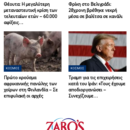
Θέουτα: Η μεγαλύτερη
Φρίκη στο Βελιγράδι:
μεταναστευτική κρίση των
28χρονη βρέθηκε νεκρή
τελευταίων ετών – 60.000
μέσα σε βαλίτσα σε κανάλι
αφίξεις…
ΚΌΣΜΟΣ
ΚΌΣΜΟΣ
Πρώτο κρούσμα
Τραμπ για τις επιχειρήσεις
αφρικανικής πανώλης των
κατά του Ιράν: «Τους έχουμε
χοίρων στη Φινλανδία – Σε
αποδιοργανώσει –
επιφυλακή οι αρχές
Συνεχίζουμε…