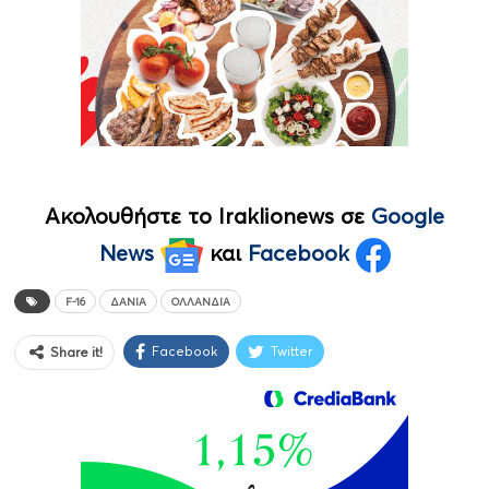
Ακολουθήστε το Iraklionews σε
Google
News
και
Facebook
F-16
ΔΑΝΊΑ
ΟΛΛΑΝΔΊΑ
Facebook
Twitter
Share it!