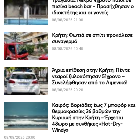
Τραγωδία: Νεκρό 4χρονο παιδί σε
πισίνα beach bar – Προσήχθησαν ο
ιδιοκτήτης και οι γονείς
08/08/2026 21:00
Κρήτη: Φωτιά σε σπίτι προκάλεσε
συναγερμό
08/08/2026 20:40
Άγρια επίθεση στην Κρήτη: Πέντε
νεαροί ξυλοκόπησαν 51χρονο –
Συνελήφθησαν από το Λιμενικό!
08/08/2026 20:20
Καιρός: Βοριάδες έως 7 μποφόρ και
θερμοκρασίες 36 βαθμών την
Κυριακή στην Κρήτη – Έρχεται
48ωρο με συνθήκες «Hot-Dry-
Windy»
08/08/2026 20:00