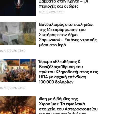
Σάββατο στην Κρήτη – Οι
περιοχές και οι ώρες
08/08/2026 07:00
Βανδαλισμός στο εκκλησάκι
της Μεταμόρφωσης του
Σωτήρος στον Δήμο
Σαρωνικού – Εικόνες ντροπής
μέσα στο Ιερό
07/08/2026 23:59
Ίδρυμα «Ελευθέριος Κ.
Βενιζέλος»: Ίδρυση του
πρώτου Κληροδοτήματος στις
ΗΠΑ με αρχική επένδυση
100.000 δολαρίων
07/08/2026 23:30
«Ίση με 6 βόμβες της
Χιροσίμα»: Τα εφιαλτικά
στοιχεία του Αστεροσκοπείου