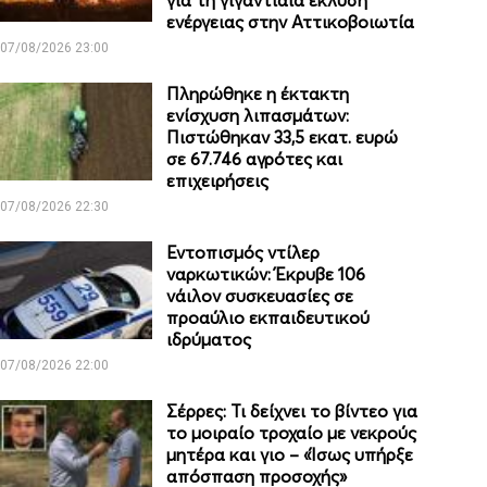
για τη γιγαντιαία έκλυση
ενέργειας στην Αττικοβοιωτία
07/08/2026 23:00
Πληρώθηκε η έκτακτη
ενίσχυση λιπασμάτων:
Πιστώθηκαν 33,5 εκατ. ευρώ
σε 67.746 αγρότες και
επιχειρήσεις
07/08/2026 22:30
Εντοπισμός ντίλερ
ναρκωτικών: Έκρυβε 106
νάιλον συσκευασίες σε
προαύλιο εκπαιδευτικού
ιδρύματος
07/08/2026 22:00
Σέρρες: Τι δείχνει το βίντεο για
το μοιραίο τροχαίο με νεκρούς
μητέρα και γιο – «Ίσως υπήρξε
απόσπαση προσοχής»