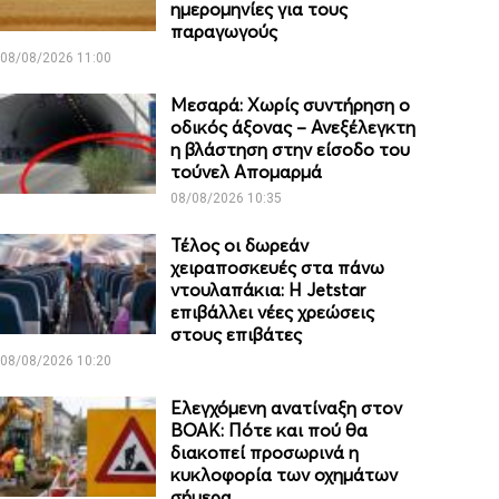
ημερομηνίες για τους
παραγωγούς
08/08/2026 11:00
Μεσαρά: Χωρίς συντήρηση ο
οδικός άξονας – Ανεξέλεγκτη
η βλάστηση στην είσοδο του
τούνελ Απομαρμά
08/08/2026 10:35
Τέλος οι δωρεάν
χειραποσκευές στα πάνω
ντουλαπάκια: Η Jetstar
επιβάλλει νέες χρεώσεις
στους επιβάτες
08/08/2026 10:20
Ελεγχόμενη ανατίναξη στον
ΒΟΑΚ: Πότε και πού θα
διακοπεί προσωρινά η
κυκλοφορία των οχημάτων
σήμερα