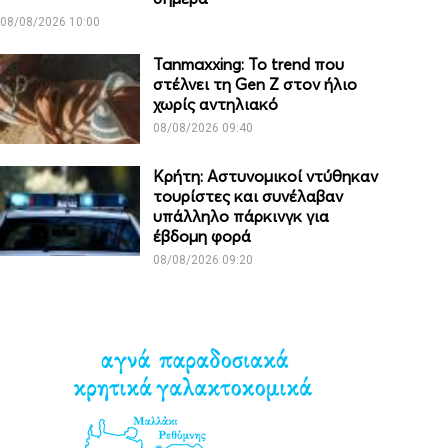
08/08/2026 10:00
Tanmaxxing: To trend που
στέλνει τη Gen Z στον ήλιο
χωρίς αντηλιακό
08/08/2026 09:40
Κρήτη: Αστυνομικοί ντύθηκαν
τουρίστες και συνέλαβαν
υπάλληλο πάρκινγκ για
έβδομη φορά
08/08/2026 09:20