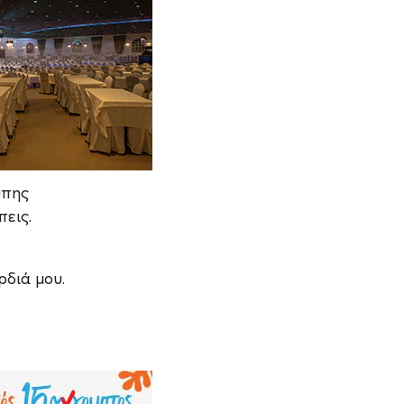
ύπης
πεις.
,
ρδιά μου.