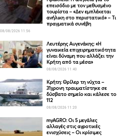
επεισόδιο με τον μεθυσμένο
τουρίστα – «Δεν εμπλέκεται
ανήλικη στο περιστατικό» – Τι
πραγματικά συνέβη
08/08/2026 11:56
Λευτέρης Αυγενάκης: «Η
γυναικεία επιχειρηματικότητα
είναι δύναμη που αλλάζει την
Κρήτη από τα μέσα»
08/08/2026 11:40
Κρήτη: Θρίλερ τη νύχτα –
31χρονη τραυματίστηκε σε
δύσβατο σημείο και κάλεσε το
112
08/08/2026 11:20
myAGRO: Οι 5 μεγάλες
αλλαγές στις αγροτικές
ενισχύσεις – Οι κρίσιμες