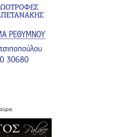
αύρα.