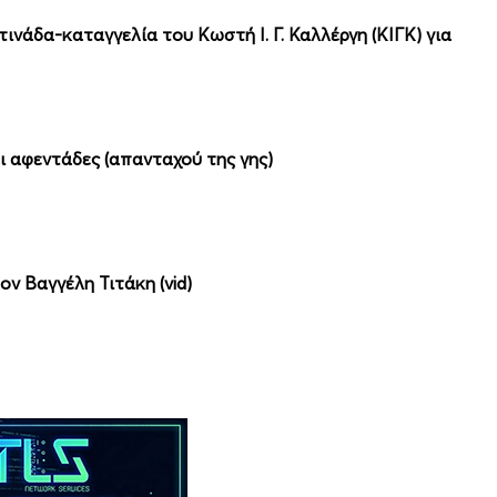
τινάδα-καταγγελία του Κωστή Ι. Γ. Καλλέργη (ΚΙΓΚ) για
ι αφεντάδες (απανταχού της γης)
ν Βαγγέλη Τιτάκη (vid)