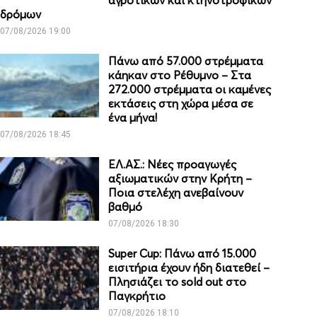
αγροτικών και κτηνοτροφικών
δρόμων
07/08/2026 19:00
Πάνω από 57.000 στρέμματα
κάηκαν στο Ρέθυμνο – Στα
272.000 στρέμματα οι καμένες
εκτάσεις στη χώρα μέσα σε
ένα μήνα!
07/08/2026 18:45
ΕΛ.ΑΣ.: Νέες προαγωγές
αξιωματικών στην Κρήτη –
Ποια στελέχη ανεβαίνουν
βαθμό
07/08/2026 18:30
Super Cup: Πάνω από 15.000
εισιτήρια έχουν ήδη διατεθεί –
Πλησιάζει το sold out στο
Παγκρήτιο
07/08/2026 18:10