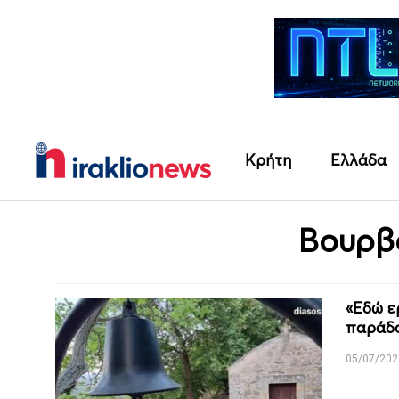
Κρήτη
Ελλάδα
Βουρβ
«Εδώ ε
παράδο
05/07/202