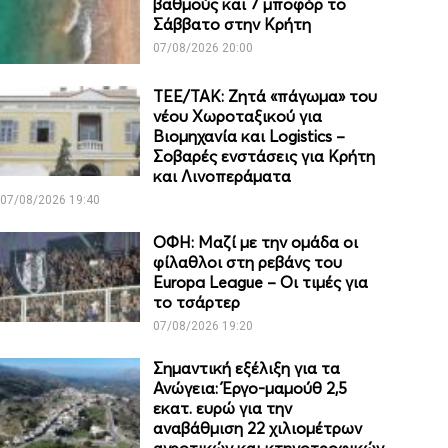
βαθμούς και 7 μποφόρ το
Σάββατο στην Κρήτη
07/08/2026 20:00
ΤΕΕ/ΤΑΚ: Ζητά «πάγωμα» του
νέου Χωροταξικού για
Βιομηχανία και Logistics –
Σοβαρές ενστάσεις για Κρήτη
και Λινοπεράματα
07/08/2026 19:40
ΟΦΗ: Μαζί με την ομάδα οι
φίλαθλοι στη ρεβάνς του
Europa League – Οι τιμές για
το τσάρτερ
07/08/2026 19:20
Σημαντική εξέλιξη για τα
Ανώγεια: Έργο-μαμούθ 2,5
εκατ. ευρώ για την
αναβάθμιση 22 χιλιομέτρων