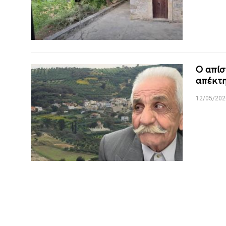
Ο απίσ
απέκτη
12/05/202