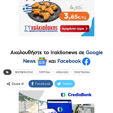
Ακολουθήστε το Iraklionews σε
Google
News
και
Facebook
ΒΟΥΡΒΟΥΛΊΤΗΣ
ΓΌΡΤΥΝΑ
ΗΡΆΚΛΕΙΟ
ΠΟΛΥΤΕΚΝΊΑ
Facebook
Twitter
Share it!