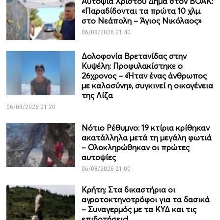
Αυτοψία Χρίστου Δήμα στον ΒΟΑΚ:
«Παραδίδονται τα πρώτα 10 χλμ.
στο Νεάπολη – Άγιος Νικόλαος»
06/08/2026 21:40
Δολοφονία Βρετανίδας στην
Κυψέλη: Προφυλακίστηκε ο
26χρονος – «Ήταν ένας άνθρωπος
με καλοσύνη», συγκινεί η οικογένεια
της Λίζα
06/08/2026 21:20
Νότιο Ρέθυμνο: 19 κτίρια κρίθηκαν
ακατάλληλα μετά τη μεγάλη φωτιά
– Ολοκληρώθηκαν οι πρώτες
αυτοψίες
06/08/2026 21:00
Κρήτη: Στα δικαστήρια οι
αγροτοκτηνοτρόφοι για τα δασικά
– Συναγερμός με τα ΚΥΔ και τις
επιδοτήσεις!