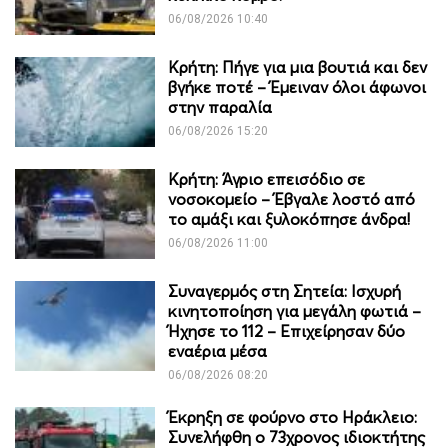
06/08/2026 10:40
Κρήτη: Πήγε για μια βουτιά και δεν
βγήκε ποτέ – Έμειναν όλοι άφωνοι
στην παραλία
06/08/2026 15:20
Κρήτη: Άγριο επεισόδιο σε
νοσοκομείο – Έβγαλε λοστό από
το αμάξι και ξυλοκόπησε άνδρα!
06/08/2026 11:00
Συναγερμός στη Σητεία: Ισχυρή
κινητοποίηση για μεγάλη φωτιά –
Ήχησε το 112 – Επιχείρησαν δύο
εναέρια μέσα
06/08/2026 08:20
Έκρηξη σε φούρνο στο Ηράκλειο:
Συνελήφθη ο 73χρονος ιδιοκτήτης