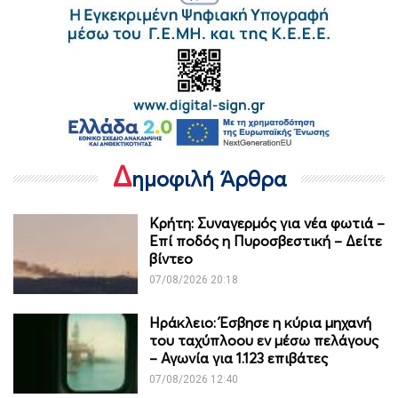
Δ
ημοφιλή Άρθρα
Κρήτη: Συναγερμός για νέα φωτιά –
Επί ποδός η Πυροσβεστική – Δείτε
βίντεο
07/08/2026 20:18
Ηράκλειο: Έσβησε η κύρια μηχανή
του ταχύπλοου εν μέσω πελάγους
– Αγωνία για 1.123 επιβάτες
07/08/2026 12:40