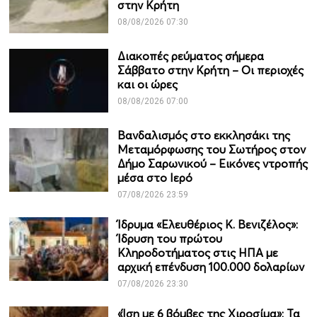
στην Κρήτη
08/08/2026 07:30
Διακοπές ρεύματος σήμερα
Σάββατο στην Κρήτη – Οι περιοχές
και οι ώρες
08/08/2026 07:00
Βανδαλισμός στο εκκλησάκι της
Μεταμόρφωσης του Σωτήρος στον
Δήμο Σαρωνικού – Εικόνες ντροπής
μέσα στο Ιερό
07/08/2026 23:59
Ίδρυμα «Ελευθέριος Κ. Βενιζέλος»:
Ίδρυση του πρώτου
Κληροδοτήματος στις ΗΠΑ με
αρχική επένδυση 100.000 δολαρίων
07/08/2026 23:30
«Ίση με 6 βόμβες της Χιροσίμα»: Τα