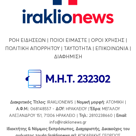
ΡΟΗ ΕΙΔΗΣΕΩΝ
|
ΠΟΙΟΙ ΕΙΜΑΣΤΕ
|
ΟΡΟΙ ΧΡΗΣΗΣ
|
ΠΟΛΙΤΙΚΗ ΑΠΟΡΡΗΤΟΥ
|
ΤΑΥΤΟΤΗΤΑ
|
ΕΠΙΚΟΙΝΩΝΙΑ
|
ΔΙΑΦΗΜΙΣΗ
Διακριτικός Τίτλος:
IRAKLIONEWS |
Νομική μορφή:
ΑΤΟΜΙΚΗ |
Α.Φ.Μ.:
068148557 -
ΔΟΥ:
ΗΡΑΚΛΕΙΟΥ |
Έδρα:
ΜΕΓΑΛΟΥ
ΑΛΕΞΑΝΔΡΟΥ 151, 71306 ΗΡΑΚΛΕΙΟ |
Τηλ.:
2810238660 |
Εmail:
info@iraklionews.gr
Ιδιοκτήτης & Νόμιμος Εκπρόσωπος, Διαχειριστής, Δικαιούχος του
ονόματος τομέα (iraklionews.gr):
ΚΟΚΑΡΑΚΗΣ ΓΕΩΡΓΙΟΣ