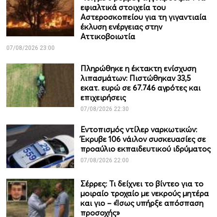
εφιαλτικά στοιχεία του
Αστεροσκοπείου για τη γιγαντιαία
έκλυση ενέργειας στην
Αττικοβοιωτία
07/08/2026 23:00
Πληρώθηκε η έκτακτη ενίσχυση
λιπασμάτων: Πιστώθηκαν 33,5
εκατ. ευρώ σε 67.746 αγρότες και
επιχειρήσεις
07/08/2026 22:30
Εντοπισμός ντίλερ ναρκωτικών:
Έκρυβε 106 νάιλον συσκευασίες σε
προαύλιο εκπαιδευτικού ιδρύματος
07/08/2026 22:00
Σέρρες: Τι δείχνει το βίντεο για το
μοιραίο τροχαίο με νεκρούς μητέρα
και γιο – «Ίσως υπήρξε απόσπαση
προσοχής»