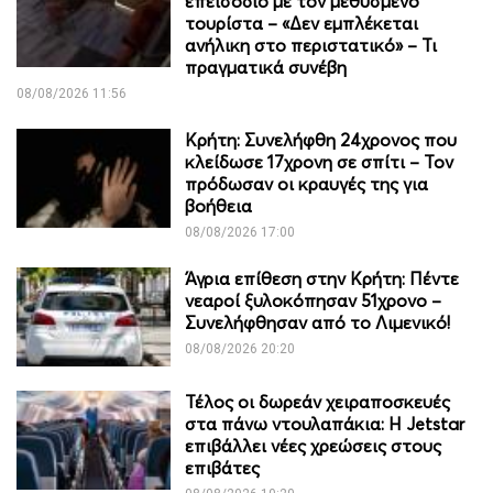
επεισόδιο με τον μεθυσμένο
τουρίστα – «Δεν εμπλέκεται
ανήλικη στο περιστατικό» – Τι
πραγματικά συνέβη
08/08/2026 11:56
Κρήτη: Συνελήφθη 24χρονος που
κλείδωσε 17χρονη σε σπίτι – Τον
πρόδωσαν οι κραυγές της για
βοήθεια
08/08/2026 17:00
Άγρια επίθεση στην Κρήτη: Πέντε
νεαροί ξυλοκόπησαν 51χρονο –
Συνελήφθησαν από το Λιμενικό!
08/08/2026 20:20
Τέλος οι δωρεάν χειραποσκευές
στα πάνω ντουλαπάκια: Η Jetstar
επιβάλλει νέες χρεώσεις στους
επιβάτες