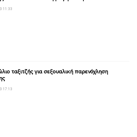
3 11:33
ώλιο ταξιτζής για σεξουαλική παρενόχληση
ης
3 17:13