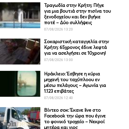
Τραγωδία στην Κρήτη: Πήγε
για μια βουτιά στην πισίνα του
ξενοδοχείου και δεν βγήκε
ποτέ – Δύο συλλήψεις
07/08/2026 13:20
Σοκαριστική καταγγελία στην
Κρήτη: 65χρονος έδινε λεφτά
για να ασελγήσει σε 10χρονη!
07/08/2026 13:00
Ηράκλειο: Έσβησε η κύρια
μηχανή του ταχύπλοου εν
μέσω πελάγους – Αγωνία για
1.123 επιβάτες
07/08/2026 12:40
Βίντεο σοκ: Έκανε live στο
Facebook την ώρα που έγινε
το φονικό τροχαίο – Νεκροί
μητέρα και γιος