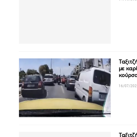
Ταξιτζ
με καρ
κούρσ
16/07/202
Ταξιτζ