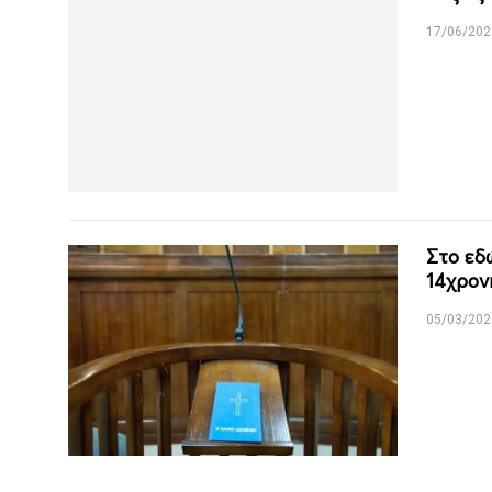
17/06/202
Στο εδ
14χρον
05/03/202