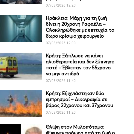
07/08/2026 12:20
Ηράκλειο: Μάχη για τη ζωή
δίνει η 20χρονη Ραφαέλα –
Ολοκληρώθηκε με επιτυχία το
8ωρο κρίσιμο χειρουργείο
07/08/2026 12:00
Κρήτη: Ξάπλωσε να κάνει
ηλιοθεραπεία και δεν ξύπνησε
ποτέ – Έβλεπαν τον 55χρονο
να μην αντιδρά
07/08/2026 11:40
Κρήτη: Εξιχνιάστηκαν δύο
εμπρησμοί – Δικογραφία σε
βάρος 22χρονου και 37χρονου
07/08/2026 11:20
Θλίψη στον Μυλοπόταμο:
«Έφυγε» πρόωρα από τη ζωή ο