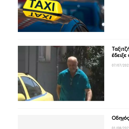
Ταξιτζ
έδειξε
07/07/202
Οδηγός
01/08/202