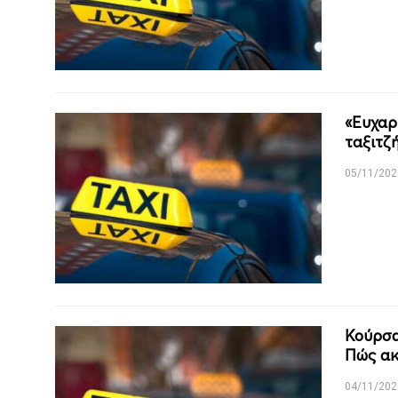
«Ευχαρ
ταξιτζή
05/11/202
Κούρσα
Πώς ακ
04/11/202