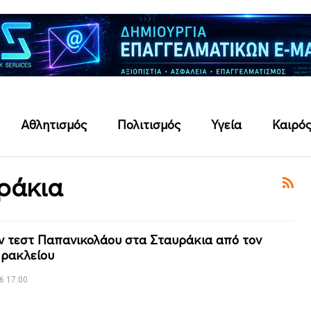
Αθλητισμός
Πολιτισμός
Υγεία
Καιρό
ράκια
 τεστ Παπανικολάου στα Σταυράκια από τον
ρακλείου
6 17:00