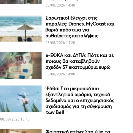
08/08/2026 14:40
Σαρωτικοί έλεγχοι στις
παραλίες: Drones, MyCoast και
βαριά πρόστιμα για
αυθαίρετες καταλήψεις
08/08/2026 14:20
e-ΕΦΚΑ και ΔΥΠΑ: Πότε και σε
ποιους θα καταβληθούν
σχεδόν 57 εκατομμύρια ευρώ
08/08/2026 14:00
Ψάθα: Στο μικροσκόπιο
εξαντλητικά ωράρια, τεχνικά
δεδομένα και ο επιχειρησιακός
σχεδιασμός για τη σύγκρουση
των Bell
08/08/2026 13:40
Φοιτητική στέγη: Στα ύψη τα