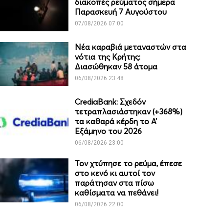
διακοπές ρεύματος σήμερα
Παρασκευή 7 Αυγούστου
07/08/2026 07:00
Νέα καραβιά μεταναστών στα
νότια της Κρήτης:
Διασώθηκαν 58 άτομα
06/08/2026 23:48
CrediaBank: Σχεδόν
τετραπλασιάστηκαν (+368%)
τα καθαρά κέρδη το Α’
Εξάμηνο του 2026
06/08/2026 23:00
Τον χτύπησε το ρεύμα, έπεσε
στο κενό κι αυτοί τον
παράτησαν στα πίσω
καθίσματα να πεθάνει!
06/08/2026 22:00