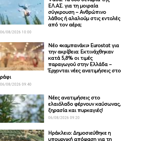
ΕΛ.ΑΣ. για τη μοιραία
σύγκρουση – Ανθρώπινο
λάθος ή αλαλούμ στις εντολές
από τον αέρα;
06/08/2026 10:00
Νέο «καμπανάκι» Eurostat για
την ακρίβεια: Εκτινάχθηκαν
κατά 5,8% οι τιμές
παραγωγού στην Ελλάδα –
Έρχονται νέες ανατιμήσεις στο
ράφι
06/08/2026 09:40
Νέες ανατιμήσεις στο
ελαιόλαδο φέρνουν καύσωνας,
ξηρασία και πυρκαγιές!
06/08/2026 09:20
Ηράκλειο: Δημοσιεύθηκε η
υπουργική απόφαση για τη