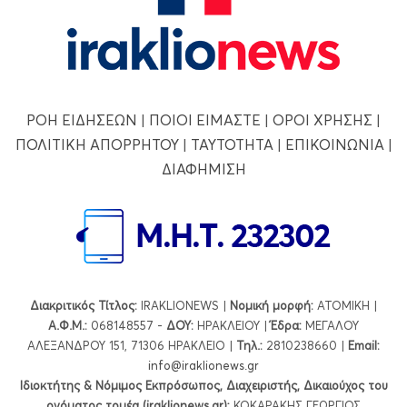
ΡΟΗ ΕΙΔΗΣΕΩΝ
|
ΠΟΙΟΙ ΕΙΜΑΣΤΕ
|
ΟΡΟΙ ΧΡΗΣΗΣ
|
ΠΟΛΙΤΙΚΗ ΑΠΟΡΡΗΤΟΥ
|
ΤΑΥΤΟΤΗΤΑ
|
ΕΠΙΚΟΙΝΩΝΙΑ
|
ΔΙΑΦΗΜΙΣΗ
Διακριτικός Τίτλος:
IRAKLIONEWS |
Νομική μορφή:
ΑΤΟΜΙΚΗ |
Α.Φ.Μ.:
068148557 -
ΔΟΥ:
ΗΡΑΚΛΕΙΟΥ |
Έδρα:
ΜΕΓΑΛΟΥ
ΑΛΕΞΑΝΔΡΟΥ 151, 71306 ΗΡΑΚΛΕΙΟ |
Τηλ.:
2810238660 |
Εmail:
info@iraklionews.gr
Ιδιοκτήτης & Νόμιμος Εκπρόσωπος, Διαχειριστής, Δικαιούχος του
ονόματος τομέα (iraklionews.gr):
ΚΟΚΑΡΑΚΗΣ ΓΕΩΡΓΙΟΣ