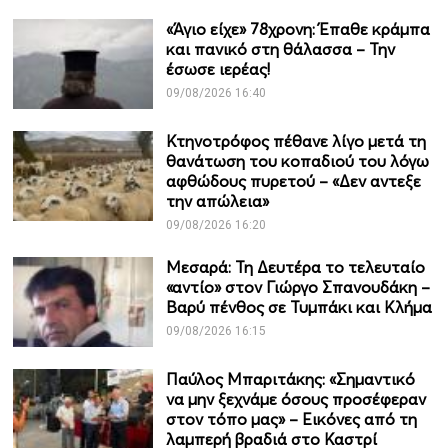
«Άγιο είχε» 78χρονη: Έπαθε κράμπα
και πανικό στη θάλασσα – Την
έσωσε ιερέας!
09/08/2026 16:40
Κτηνοτρόφος πέθανε λίγο μετά τη
θανάτωση του κοπαδιού του λόγω
αφθώδους πυρετού – «Δεν αντεξε
την απώλεια»
09/08/2026 16:20
Μεσαρά: Τη Δευτέρα το τελευταίο
«αντίο» στον Γιώργο Σπανουδάκη –
Βαρύ πένθος σε Τυμπάκι και Κλήμα
09/08/2026 16:15
Παύλος Μπαριτάκης: «Σημαντικό
να μην ξεχνάμε όσους προσέφεραν
στον τόπο μας» – Εικόνες από τη
λαμπερή βραδιά στο Καστρί