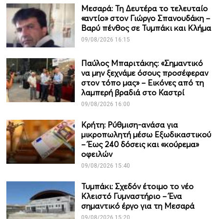
Μεσαρά: Τη Δευτέρα το τελευταίο
«αντίο» στον Γιώργο Σπανουδάκη –
Βαρύ πένθος σε Τυμπάκι και Κλήμα
09/08/2026 16:15
Παύλος Μπαριτάκης: «Σημαντικό
να μην ξεχνάμε όσους προσέφεραν
στον τόπο μας» – Εικόνες από τη
λαμπερή βραδιά στο Καστρί
09/08/2026 16:00
Κρήτη: Ρύθμιση-ανάσα για
μικροπωλητή μέσω Εξωδικαστικού
– Έως 240 δόσεις και «κούρεμα»
οφειλών
09/08/2026 15:40
Τυμπάκι: Σχεδόν έτοιμο το νέο
Κλειστό Γυμναστήριο – Ένα
σημαντικό έργο για τη Μεσαρά
09/08/2026 15:20