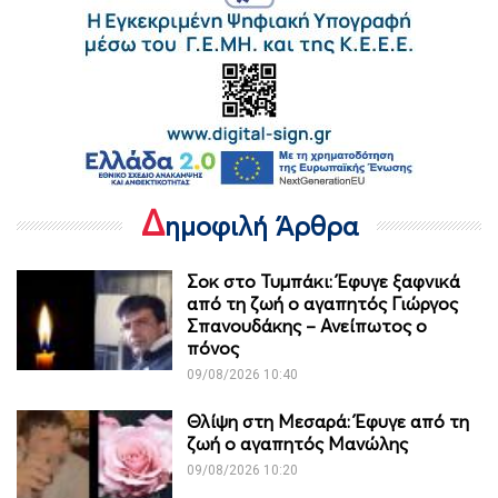
Δ
ημοφιλή Άρθρα
Σοκ στο Τυμπάκι: Έφυγε ξαφνικά
από τη ζωή ο αγαπητός Γιώργος
Σπανουδάκης – Ανείπωτος ο
πόνος
09/08/2026 10:40
Θλίψη στη Μεσαρά: Έφυγε από τη
ζωή ο αγαπητός Μανώλης
09/08/2026 10:20