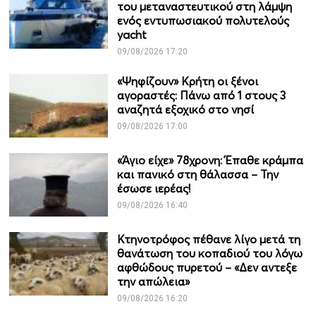
του μεταναστευτικού στη λάμψη
ενός εντυπωσιακού πολυτελούς
yacht
09/08/2026 17:20
«Ψηφίζουν» Κρήτη οι ξένοι
αγοραστές: Πάνω από 1 στους 3
αναζητά εξοχικό στο νησί
09/08/2026 17:00
«Άγιο είχε» 78χρονη: Έπαθε κράμπα
και πανικό στη θάλασσα – Την
έσωσε ιερέας!
09/08/2026 16:40
Κτηνοτρόφος πέθανε λίγο μετά τη
θανάτωση του κοπαδιού του λόγω
αφθώδους πυρετού – «Δεν αντεξε
την απώλεια»
09/08/2026 16:20