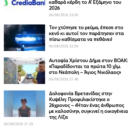
καθαρά κέρδη το Α’ Εξάμηνο του
2026
06/08/2026 23:00
Τον χτύπησε το ρεύμα, έπεσε στο
κενό κι αυτοί τον παράτησαν στα
πίσω καθίσματα να πεθάνει!
06/08/2026 22:00
Αυτοψία Χρίστου Δήμα στον ΒΟΑΚ:
«Παραδίδονται τα πρώτα 10 χλμ.
στο Νεάπολη – Άγιος Νικόλαος»
06/08/2026 21:40
Δολοφονία Βρετανίδας στην
Κυψέλη: Προφυλακίστηκε ο
26χρονος – «Ήταν ένας άνθρωπος
με καλοσύνη», συγκινεί η οικογένεια
της Λίζα
06/08/2026 21:20