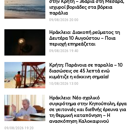
στην Κρήτη – 36άρια στη Μεσαρά,
ισχυροί βοριάδες στα βόρεια
παράλια
09/08/2026 20:00
Ηράκλειο: Διακοπή ρεύματος τη
Δευτέρα 10 Αυγούστου – Ποια
περιοχή επηρεάζεται
09/08/2026 19:40
Κρήτη: Παράνοια σε παραλία – 10
διασώσεις σε 45 λεπτά ενώ
κυμάτιζε η κόκκινη σημαία!
10/08/2026 13:00
Ηράκλειο: Νέο σχολικό
συγκρότημα στην Κηπούπολη, έργα
σε γειτονιές και διεθνής έρευνα για
τη θερμική καταπόνηση – Η
ανασκόπηση Καλοκαιρινού
09/08/2026 19:20