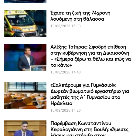
Έχασε τη ζωή της 74χρονη
λουόμενη στη θάλασσα
10/08/2026 15:00
Αλέξης Τσίπρας: Σφοδρή επίθεση
στην κυβέρνηση για τη Δικαιοσύνη
– «Σήμερα ξέρω τι θέλω και πώς να
το κάνω»
10/08/2026 14:40
«Σαλπάρουμε για Γυμνάσιο!»:
Δωρεάν βιωματικό εργαστήριο για
μαθητές της Α΄ Γυμνασίου στο
Ηράκλειο
10/08/2026 14:20
Παρέμβαση Κωνσταντίνου
Κεφαλογιάννη στη Βουλή: «Άμεσες
λύσεις και στήριξη στον