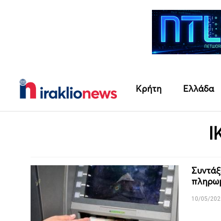
Κρήτη
Ελλάδα
Ι
Συντάξε
πληρωμ
10/05/202