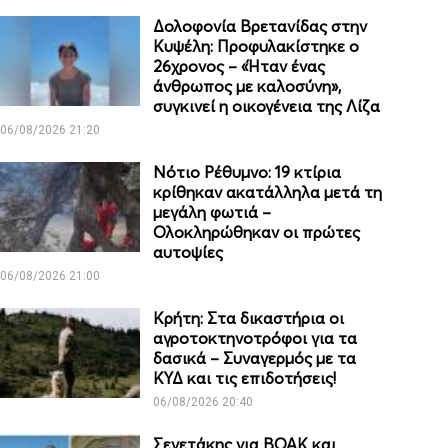
Δολοφονία Βρετανίδας στην
Κυψέλη: Προφυλακίστηκε ο
26χρονος – «Ήταν ένας
άνθρωπος με καλοσύνη»,
συγκινεί η οικογένεια της Λίζα
06/08/2026 21:20
Νότιο Ρέθυμνο: 19 κτίρια
κρίθηκαν ακατάλληλα μετά τη
μεγάλη φωτιά –
Ολοκληρώθηκαν οι πρώτες
αυτοψίες
06/08/2026 21:00
Κρήτη: Στα δικαστήρια οι
αγροτοκτηνοτρόφοι για τα
δασικά – Συναγερμός με τα
ΚΥΔ και τις επιδοτήσεις!
06/08/2026 20:40
Σενετάκης για ΒΟΑΚ και