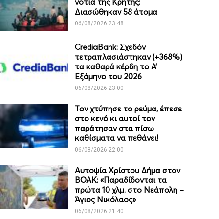
νότια της Κρήτης:
Διασώθηκαν 58 άτομα
06/08/2026 23:48
CrediaBank: Σχεδόν
τετραπλασιάστηκαν (+368%)
τα καθαρά κέρδη το Α’
Εξάμηνο του 2026
06/08/2026 23:00
Τον χτύπησε το ρεύμα, έπεσε
στο κενό κι αυτοί τον
παράτησαν στα πίσω
καθίσματα να πεθάνει!
06/08/2026 22:00
Αυτοψία Χρίστου Δήμα στον
ΒΟΑΚ: «Παραδίδονται τα
πρώτα 10 χλμ. στο Νεάπολη –
Άγιος Νικόλαος»
06/08/2026 21:40