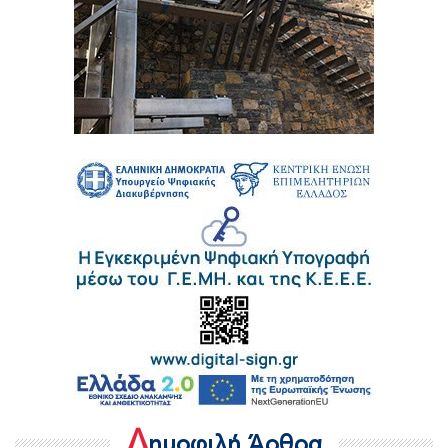
Δ
ημοφιλή Άρθρα