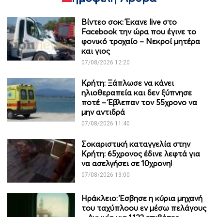
Βίντεο σοκ: Έκανε live στο
Facebook την ώρα που έγινε το
φονικό τροχαίο – Νεκροί μητέρα
και γιος
07/08/2026 12:20
Κρήτη: Ξάπλωσε να κάνει
ηλιοθεραπεία και δεν ξύπνησε
ποτέ – Έβλεπαν τον 55χρονο να
μην αντιδρά
07/08/2026 11:40
Σοκαριστική καταγγελία στην
Κρήτη: 65χρονος έδινε λεφτά για
να ασελγήσει σε 10χρονη!
07/08/2026 13:00
Ηράκλειο: Έσβησε η κύρια μηχανή
του ταχύπλοου εν μέσω πελάγους