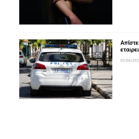
Απίστε
εταιρε
02/06/202