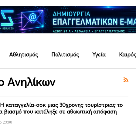
Αθλητισμός
Πολιτισμός
Υγεία
Καιρό
ο Ανηλίκων
 Η καταγγελία-σοκ μιας 30χρονης τουρίστριας το
ια βιασμό που κατέληξε σε αθωωτική απόφαση
6 23:00