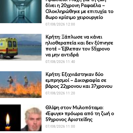
δίνει η 20χρονη Ραφαέλα –
Ολοκληρώθηκε με επιτυχία το
8ωρο κρίσιμο χειρουργείο
07/08/2026 12:00
Κρήτη: Ξάπλωσε να κάνει
ηλιοθεραπεία και δεν ξύπνησε
ποτέ – Έβλεπαν τον 55χρονο
να μην αντιδρά
07/08/2026 11:40
Κρήτη: Εξιχνιάστηκαν δύο
εμπρησμοί – Δικογραφία σε
βάρος 22χρονου και 37χρονου
07/08/2026 11:20
Θλίψη στον Μυλοπόταμο:
«Έφυγε» πρόωρα από τη ζωή ο
59χρονος Αριστείδης
07/08/2026 11:00