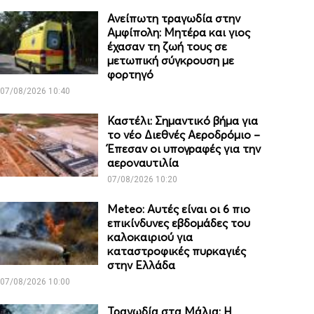
Ανείπωτη τραγωδία στην
Αμφίπολη: Μητέρα και γιος
έχασαν τη ζωή τους σε
μετωπική σύγκρουση με
φορτηγό
07/08/2026 10:40
Καστέλι: Σημαντικό βήμα για
το νέο Διεθνές Αεροδρόμιο –
Έπεσαν οι υπογραφές για την
αεροναυτιλία
07/08/2026 10:20
Meteo: Aυτές είναι οι 6 πιο
επικίνδυνες εβδομάδες του
καλοκαιριού για
καταστροφικές πυρκαγιές
στην Ελλάδα
07/08/2026 10:00
Τραγωδία στα Μάλια: Η