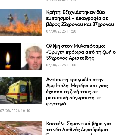
Κρήτη: Εξιχνιάστηκαν δύο
εμπρησμοί – Δικογραφία σε
βάρος 22χρονου και 37χρονου
07/08/2026 11:20
Θλίψη στον Μυλοπόταμο:
«Έφυγε» πρόωρα από τη ζωή ο
59χρονος Αριστείδης
07/08/2026 11:00
Ανείπωτη τραγωδία στην
Αμφίπολη: Μητέρα και γιος
έχασαν τη ζωή τους σε
μετωπική σύγκρουση με
φορτηγό
07/08/2026 10:40
Καστέλι: Σημαντικό βήμα για
το νέο Διεθνές Αεροδρόμιο –