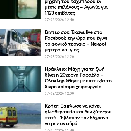
μηχανή του ταχύπλοου εν
μέσω πελάγους – Αγωνία για
1.123 επιβάτες
07/08/2026 12:40
Βίντεο σοκ: Έκανε live στο
Facebook την ώρα που έγινε
το φονικό τροχαίο – Νεκροί
μητέρα και γιος
07/08/2026 12:20
Ηράκλειο: Μάχη για τη ζωή
δίνει η 20χρονη Ραφαέλα –
Ολοκληρώθηκε με επιτυχία το
8ωρο κρίσιμο χειρουργείο
07/08/2026 12:00
Κρήτη: Ξάπλωσε να κάνει
ηλιοθεραπεία και δεν ξύπνησε
ποτέ – Έβλεπαν τον 55χρονο
να μην αντιδρά
07/08/2026 11:40