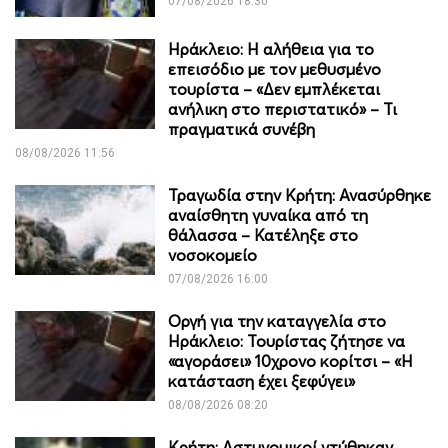
07/08/2026 18:30
Ηράκλειο: Η αλήθεια για το
επεισόδιο με τον μεθυσμένο
τουρίστα – «Δεν εμπλέκεται
ανήλικη στο περιστατικό» – Τι
πραγματικά συνέβη
08/08/2026 11:56
Τραγωδία στην Κρήτη: Ανασύρθηκε
αναίσθητη γυναίκα από τη
θάλασσα – Κατέληξε στο
νοσοκομείο
07/08/2026 16:00
Οργή για την καταγγελία στο
Ηράκλειο: Τουρίστας ζήτησε να
«αγοράσει» 10χρονο κορίτσι – «Η
κατάσταση έχει ξεφύγει»
08/08/2026 08:20
Κρήτη: Αστυνομικοί ντύθηκαν