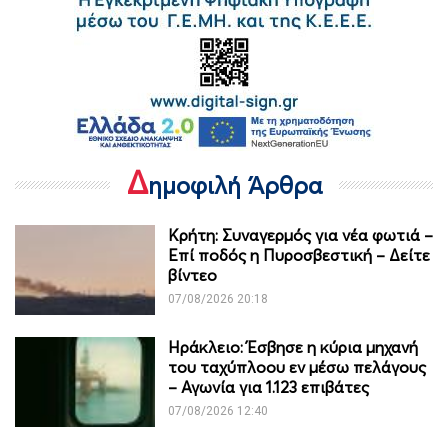
Δ
ημοφιλή Άρθρα
Κρήτη: Συναγερμός για νέα φωτιά –
Επί ποδός η Πυροσβεστική – Δείτε
βίντεο
07/08/2026 20:18
Ηράκλειο: Έσβησε η κύρια μηχανή
του ταχύπλοου εν μέσω πελάγους
– Αγωνία για 1.123 επιβάτες
07/08/2026 12:40