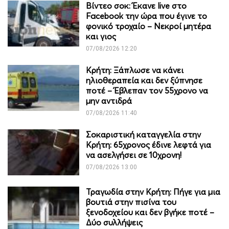
Βίντεο σοκ: Έκανε live στο
Facebook την ώρα που έγινε το
φονικό τροχαίο – Νεκροί μητέρα
και γιος
07/08/2026 12:20
Κρήτη: Ξάπλωσε να κάνει
ηλιοθεραπεία και δεν ξύπνησε
ποτέ – Έβλεπαν τον 55χρονο να
μην αντιδρά
07/08/2026 11:40
Σοκαριστική καταγγελία στην
Κρήτη: 65χρονος έδινε λεφτά για
να ασελγήσει σε 10χρονη!
07/08/2026 13:00
Τραγωδία στην Κρήτη: Πήγε για μια
βουτιά στην πισίνα του
ξενοδοχείου και δεν βγήκε ποτέ –
Δύο συλλήψεις