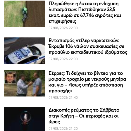
Πληρώθηκε η έκτακτη ενίσχυση
λιπασμάτων: Πιστώθηκαν 33,5
εκατ. ευρώ σε 67.746 αγρότες και
επιχειρήσεις
07/08/2026 22:30
Εντοπισμός ντίλερ ναρκωτικών:
Έκρυβε 106 νάιλον συσκευασίες σε
προαύλιο εκπαιδευτικού ιδρύματος
07/08/2026 22:00
Σέρρες: Τι δείχνει το βίντεο για το
μοιραίο τροχαίο με νεκρούς μητέρα
και γιο – «Ίσως υπήρξε απόσπαση
προσοχής»
07/08/2026 21:40
Διακοπές ρεύματος το Σάββατο
στην Κρήτη – Οι περιοχές και οι
ώρες
07/08/2026 21:20