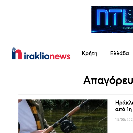
Κρήτη
Ελλάδα
Απαγόρευ
Ηράκλε
από 1η 
15/05/202