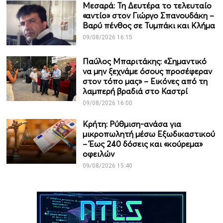
Μεσαρά: Τη Δευτέρα το τελευταίο
«αντίο» στον Γιώργο Σπανουδάκη –
Βαρύ πένθος σε Τυμπάκι και Κλήμα
09/08/2026 16:15
Παύλος Μπαριτάκης: «Σημαντικό
να μην ξεχνάμε όσους προσέφεραν
στον τόπο μας» – Εικόνες από τη
λαμπερή βραδιά στο Καστρί
09/08/2026 16:00
Κρήτη: Ρύθμιση-ανάσα για
μικροπωλητή μέσω Εξωδικαστικού
– Έως 240 δόσεις και «κούρεμα»
οφειλών
09/08/2026 15:40