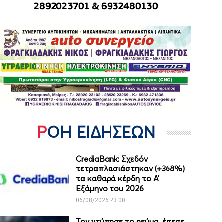
ΡΟΗ ΕΙΔΗΣΕΩΝ
CrediaBank: Σχεδόν
τετραπλασιάστηκαν (+368%)
τα καθαρά κέρδη το Α’
Εξάμηνο του 2026
06/08/2026 23:00
Τον χτύπησε το ρεύμα, έπεσε