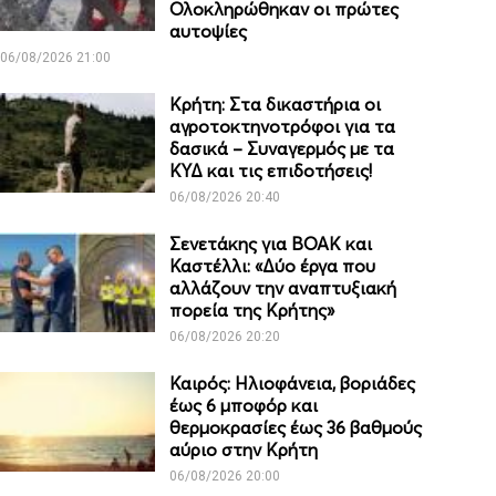
Ολοκληρώθηκαν οι πρώτες
αυτοψίες
06/08/2026 21:00
Κρήτη: Στα δικαστήρια οι
αγροτοκτηνοτρόφοι για τα
δασικά – Συναγερμός με τα
ΚΥΔ και τις επιδοτήσεις!
06/08/2026 20:40
Σενετάκης για ΒΟΑΚ και
Καστέλλι: «Δύο έργα που
αλλάζουν την αναπτυξιακή
πορεία της Κρήτης»
06/08/2026 20:20
Καιρός: Ηλιοφάνεια, βοριάδες
έως 6 μποφόρ και
θερμοκρασίες έως 36 βαθμούς
αύριο στην Κρήτη
06/08/2026 20:00