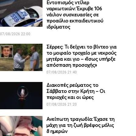
Εντοπισμός ντίλερ
ναρκωτικών: Έκρυβε 106
νάιλον συσκευασίες σε
προαύλιο εκπαιδευτικού
ιδρύματος
07/08/2026 22:00
Σέρρες: Τι δείχνει το βίντεο για
το μοιραίο τροχαίο με νεκρούς
μητέρα και γιο – «Ίσως υπήρξε
απόσπαση προσοχής»
07/08/2026 21:40
Διακοπές ρεύματος το
Σάββατο στην Κρήτη – Οι
περιοχές και οι ώρες
07/08/2026 21:20
Ανείπωτη τραγωδία: Έχασε τη
μάχη για τη ζωή βρέφος μόλις
8 ημερών