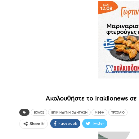
Ακολουθήστε το Iraklionews σε
ΒΌΛΟΣ
ΕΠΙΚΊΝΔΥΝΗ ΟΔΉΓΗΣΗ
ΜΈΘΗ
ΤΡΟΧΑΊΟ
Facebook
Twitter
Share it!