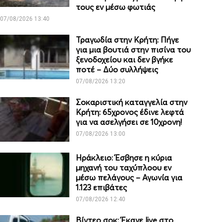
τους εν μέσω φωτιάς
07/08/2026 13:40
Τραγωδία στην Κρήτη: Πήγε
για μια βουτιά στην πισίνα του
ξενοδοχείου και δεν βγήκε
ποτέ – Δύο συλλήψεις
07/08/2026 13:20
Σοκαριστική καταγγελία στην
Κρήτη: 65χρονος έδινε λεφτά
για να ασελγήσει σε 10χρονη!
07/08/2026 13:00
Ηράκλειο: Έσβησε η κύρια
μηχανή του ταχύπλοου εν
μέσω πελάγους – Αγωνία για
1.123 επιβάτες
07/08/2026 12:40
Βίντεο σοκ: Έκανε live στο