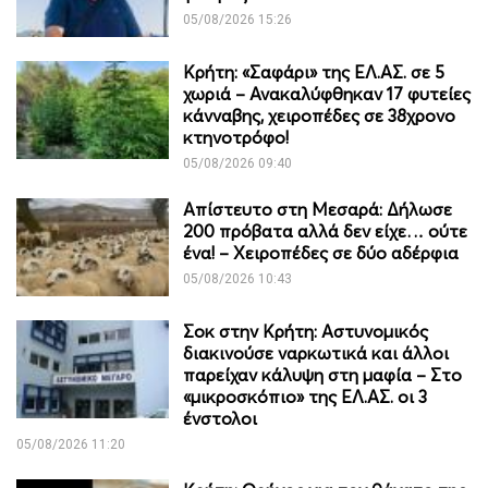
05/08/2026 15:26
Κρήτη: «Σαφάρι» της ΕΛ.ΑΣ. σε 5
χωριά – Ανακαλύφθηκαν 17 φυτείες
κάνναβης, χειροπέδες σε 38χρονο
κτηνοτρόφο!
05/08/2026 09:40
Απίστευτο στη Μεσαρά: Δήλωσε
200 πρόβατα αλλά δεν είχε… ούτε
ένα! – Χειροπέδες σε δύο αδέρφια
05/08/2026 10:43
Σοκ στην Κρήτη: Αστυνομικός
διακινούσε ναρκωτικά και άλλοι
παρείχαν κάλυψη στη μαφία – Στο
«μικροσκόπιο» της ΕΛ.ΑΣ. οι 3
ένστολοι
05/08/2026 11:20