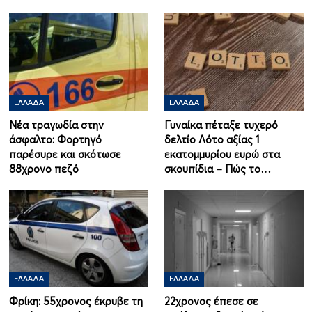
ΕΛΛΆΔΑ
ΕΛΛΆΔΑ
Νέα τραγωδία στην
Γυναίκα πέταξε τυχερό
άσφαλτο: Φορτηγό
δελτίο Λότο αξίας 1
παρέσυρε και σκότωσε
εκατομμυρίου ευρώ στα
88χρονο πεζό
σκουπίδια – Πώς το…
ΕΛΛΆΔΑ
ΕΛΛΆΔΑ
Φρίκη: 55χρονος έκρυβε τη
22χρονος έπεσε σε