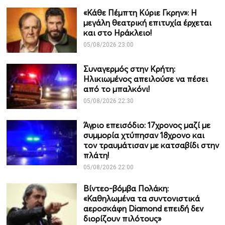
«Κάθε Πέμπτη Κύριε Γκρην»: Η
μεγάλη θεατρική επιτυχία έρχεται
και στο Ηράκλειο!
05/08/2026 23:00
Συναγερμός στην Κρήτη:
Ηλικιωμένος απειλούσε να πέσει
από το μπαλκόνι!
05/08/2026 22:30
Άγριο επεισόδιο: 17χρονος μαζί με
συμμορία χτύπησαν 18χρονο και
τον τραυμάτισαν με κατσαβίδι στην
πλάτη!
05/08/2026 22:00
Βίντεο-βόμβα Πολάκη:
«Καθηλωμένα τα συντονιστικά
αεροσκάφη Diamond επειδή δεν
διορίζουν πιλότους»