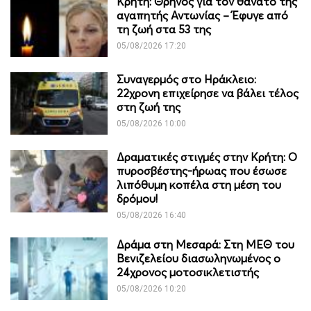
Κρήτη: Θρήνος για τον θάνατο της
αγαπητής Αντωνίας – Έφυγε από
τη ζωή στα 53 της
05/08/2026 17:20
Συναγερμός στο Ηράκλειο:
22χρονη επιχείρησε να βάλει τέλος
στη ζωή της
05/08/2026 10:00
Δραματικές στιγμές στην Κρήτη: Ο
πυροσβέστης-ήρωας που έσωσε
λιπόθυμη κοπέλα στη μέση του
δρόμου!
05/08/2026 16:40
Δράμα στη Μεσαρά: Στη ΜΕΘ του
Βενιζελείου διασωληνωμένος ο
24χρονος μοτοσικλετιστής
05/08/2026 10:20