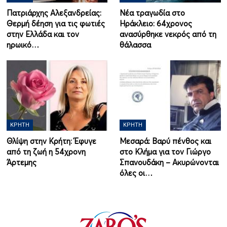
Πατριάρχης Αλεξανδρείας:
Νέα τραγωδία στο
Θερμή δέηση για τις φωτιές
Ηράκλειο: 64χρονος
στην Ελλάδα και τον
ανασύρθηκε νεκρός από τη
ηρωικό…
θάλασσα
ΚΡΉΤΗ
ΚΡΉΤΗ
Θλίψη στην Κρήτη: Έφυγε
Μεσαρά: Βαρύ πένθος και
από τη ζωή η 54χρονη
στο Κλήμα για τον Γιώργο
Άρτεμης
Σπανουδάκη – Ακυρώνονται
όλες οι…