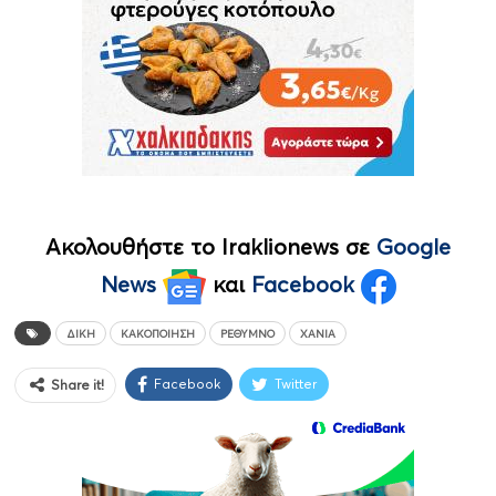
Ακολουθήστε το Iraklionews σε
Google
News
και
Facebook
ΔΊΚΗ
ΚΑΚΟΠΟΊΗΣΗ
ΡΈΘΥΜΝΟ
ΧΑΝΙΆ
Facebook
Twitter
Share it!