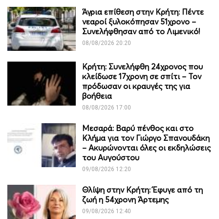
Άγρια επίθεση στην Κρήτη: Πέντε
νεαροί ξυλοκόπησαν 51χρονο –
Συνελήφθησαν από το Λιμενικό!
08/08/2026 20:20
Κρήτη: Συνελήφθη 24χρονος που
κλείδωσε 17χρονη σε σπίτι – Τον
πρόδωσαν οι κραυγές της για
βοήθεια
08/08/2026 17:00
Μεσαρά: Βαρύ πένθος και στο
Κλήμα για τον Γιώργο Σπανουδάκη
– Ακυρώνονται όλες οι εκδηλώσεις
του Αυγούστου
09/08/2026 12:20
Θλίψη στην Κρήτη: Έφυγε από τη
ζωή η 54χρονη Άρτεμης
09/08/2026 12:40