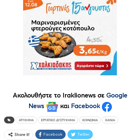
Ακολουθήστε το Iraklionews σε
Google
News
και
Facebook
ΑΤΎΧΗΜΑ
ΕΡΓΑΤΙΚΌ ΔΥΣΤΎΧΗΜΑ
ΚΟΙΝΩΝΊΑ
ΧΑΝΙΆ
Facebook
Twitter
Share it!