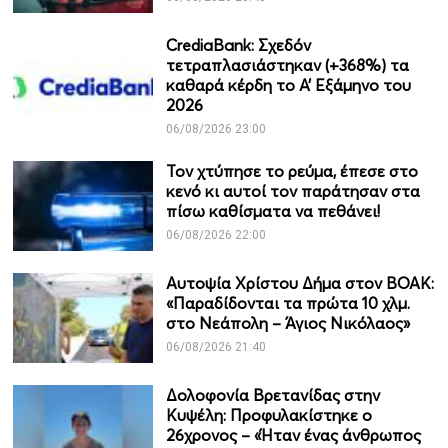
CrediaBank: Σχεδόν
τετραπλασιάστηκαν (+368%) τα
καθαρά κέρδη το Α’ Εξάμηνο του
2026
06/08/2026 23:00
Τον χτύπησε το ρεύμα, έπεσε στο
κενό κι αυτοί τον παράτησαν στα
πίσω καθίσματα να πεθάνει!
06/08/2026 22:00
Αυτοψία Χρίστου Δήμα στον ΒΟΑΚ:
«Παραδίδονται τα πρώτα 10 χλμ.
στο Νεάπολη – Άγιος Νικόλαος»
06/08/2026 21:40
Δολοφονία Βρετανίδας στην
Κυψέλη: Προφυλακίστηκε ο
26χρονος – «Ήταν ένας άνθρωπος