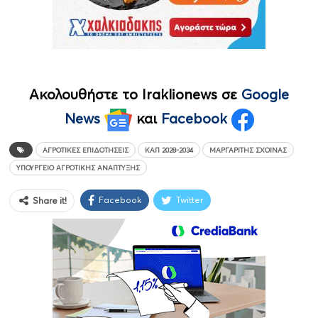
Ακολουθήστε το Iraklionews σε
Google
News
και
Facebook
ΑΓΡΟΤΙΚΈΣ ΕΠΙΔΟΤΉΣΕΙΣ
ΚΑΠ 2028-2034
ΜΑΡΓΑΡΊΤΗΣ ΣΧΟΙΝΆΣ
ΥΠΟΥΡΓΕΊΟ ΑΓΡΟΤΙΚΉΣ ΑΝΆΠΤΥΞΗΣ
Facebook
Twitter
Share it!