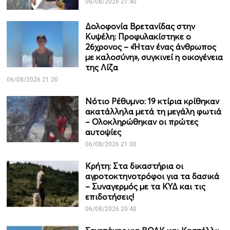
06/08/2026 21:40
Δολοφονία Βρετανίδας στην
Κυψέλη: Προφυλακίστηκε ο
26χρονος – «Ήταν ένας άνθρωπος
με καλοσύνη», συγκινεί η οικογένεια
της Λίζα
06/08/2026 21:20
Νότιο Ρέθυμνο: 19 κτίρια κρίθηκαν
ακατάλληλα μετά τη μεγάλη φωτιά
– Ολοκληρώθηκαν οι πρώτες
αυτοψίες
06/08/2026 21:00
Κρήτη: Στα δικαστήρια οι
αγροτοκτηνοτρόφοι για τα δασικά
– Συναγερμός με τα ΚΥΔ και τις
επιδοτήσεις!
06/08/2026 20:40