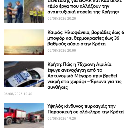
Σενετάκης για ΒΟΑΚ και Καστέλλι:
«Δύο έργα που αλλάζουν την
αναπτυξιακή πορεία της Κρήτης»
06/08/2026 20:20
Καιρός: Ηλιοφάνεια, βοριάδες έως 6
μποφόρ και θερμοκρασίες έως 36
βαθμούς αύριο στην Κρήτη
06/08/2026 20:00
Κρήτη: Πώς η 75χρονη Αιμιλία
έφυγε ανενοχλητη από το
Αστυνομικό Μέγαρο πριν βρεθεί
νεκρή στο χωράφι – Έρευνα για τις
συνθήκες
06/08/2026 19:40
Υψηλός κίνδυνος πυρκαγιάς την
Παρασκευή σε ολόκληρη την Κρήτη!
06/08/2026 19:20