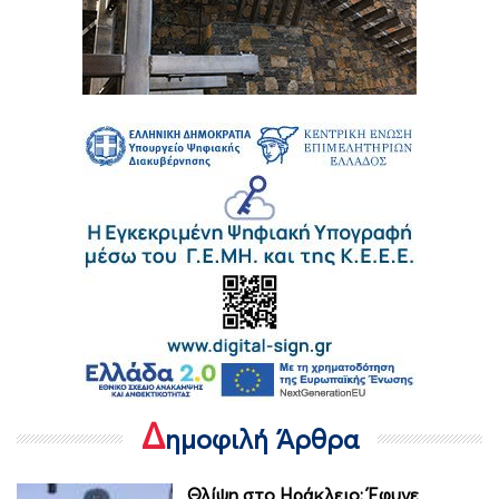
Δ
ημοφιλή Άρθρα
Θλίψη στο Ηράκλειο: Έφυγε