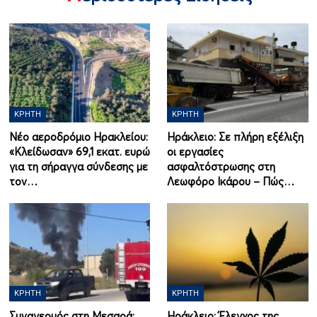
ΚΡΉΤΗ
ΚΡΉΤΗ
Νέο αεροδρόμιο Ηρακλείου:
Ηράκλειο: Σε πλήρη εξέλιξη
«Κλείδωσαν» 69,1 εκατ. ευρώ
οι εργασίες
για τη σήραγγα σύνδεσης με
ασφαλτόστρωσης στη
τον…
Λεωφόρο Ικάρου – Πώς…
ΚΡΉΤΗ
ΚΡΉΤΗ
Συναγερμός στη Μεσαρά:
Ηράκλειο: Έλεγχος της