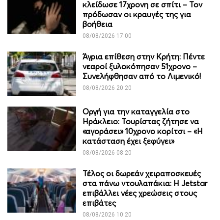
κλείδωσε 17χρονη σε σπίτι – Τον
πρόδωσαν οι κραυγές της για
βοήθεια
08/08/2026 17:00
Άγρια επίθεση στην Κρήτη: Πέντε
νεαροί ξυλοκόπησαν 51χρονο –
Συνελήφθησαν από το Λιμενικό!
08/08/2026 20:20
Οργή για την καταγγελία στο
Ηράκλειο: Τουρίστας ζήτησε να
«αγοράσει» 10χρονο κορίτσι – «Η
κατάσταση έχει ξεφύγει»
08/08/2026 08:20
Τέλος οι δωρεάν χειραποσκευές
στα πάνω ντουλαπάκια: Η Jetstar
επιβάλλει νέες χρεώσεις στους
επιβάτες
08/08/2026 10:20