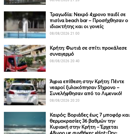
08/08/2026 21:20
Τραγωδία: Νεκρό 4χρονο παιδί σε
πισίνα beach bar – Προσήχθησαν ο
ιδιοκτήτης και οι γονείς
08/08/2026 21:00
Κρήτη: Φωτιά σε σπίτι προκάλεσε
συναγερμό
08/08/2026 20:40
Άγρια επίθεση στην Κρήτη: Πέντε
νεαροί ξυλοκόπησαν 51χρονο –
Συνελήφθησαν από το Λιμενικό!
08/08/2026 20:20
Καιρός: Βοριάδες έως 7 μποφόρ και
θερμοκρασίες 36 βαθμών την
Κυριακή στην Κρήτη – Έρχεται
48ωρο με συνθήκες «Hot-Dry-