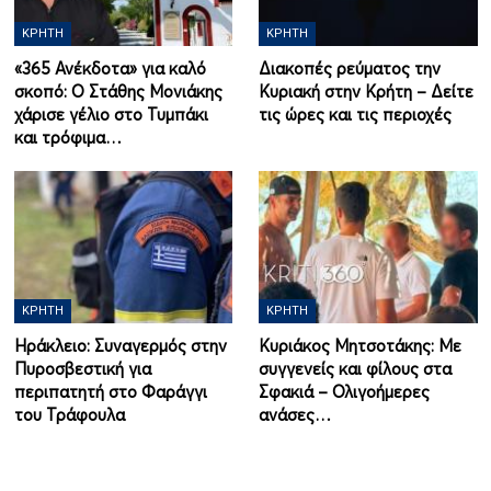
ΚΡΉΤΗ
ΚΡΉΤΗ
«365 Ανέκδοτα» για καλό
Διακοπές ρεύματος την
σκοπό: Ο Στάθης Μονιάκης
Κυριακή στην Κρήτη – Δείτε
χάρισε γέλιο στο Τυμπάκι
τις ώρες και τις περιοχές
και τρόφιμα…
ΚΡΉΤΗ
ΚΡΉΤΗ
Ηράκλειο: Συναγερμός στην
Κυριάκος Μητσοτάκης: Με
Πυροσβεστική για
συγγενείς και φίλους στα
περιπατητή στο Φαράγγι
Σφακιά – Ολιγοήμερες
του Τράφουλα
ανάσες…