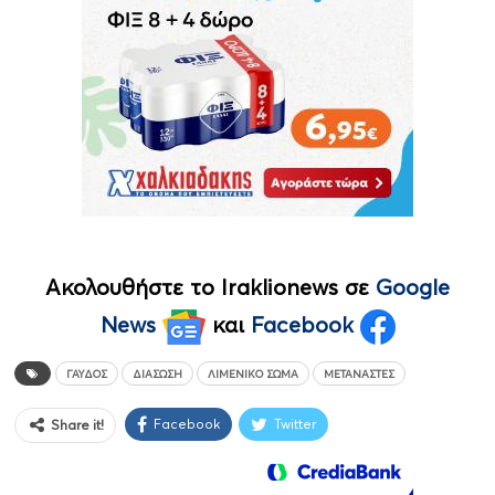
Ακολουθήστε το Iraklionews σε
Google
News
και
Facebook
ΓΑΎΔΟΣ
ΔΙΆΣΩΣΗ
ΛΙΜΕΝΙΚΌ ΣΏΜΑ
ΜΕΤΑΝΆΣΤΕΣ
Facebook
Twitter
Share it!