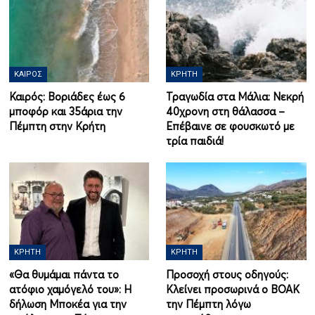
ΚΑΙΡΌΣ
ΚΡΉΤΗ
Καιρός: Βοριάδες έως 6
Τραγωδία στα Μάλια: Νεκρή
μποφόρ και 35άρια την
40χρονη στη θάλασσα –
Πέμπτη στην Κρήτη
Επέβαινε σε φουσκωτό με
τρία παιδιά!
ΚΡΉΤΗ
ΚΡΉΤΗ
«Θα θυμάμαι πάντα το
Προσοχή στους οδηγούς:
ατόφιο χαμόγελό του»: Η
Κλείνει προσωρινά ο ΒΟΑΚ
δήλωση Μποκέα για την
την Πέμπτη λόγω