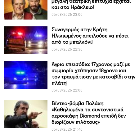
μεγάλη θεατρική επιτυχία έρχεται
και στο Ηράκλειο!
05/08/2026 23:00
Συναγερμός στην Κρήτη:
Ηλικιωμένος απειλούσε να πέσει
από το μπαλκόνι!
05/08/2026 22:30
Άγριο επεισόδιο: 17χρονος μαζί με
συμμορία χτύπησαν 18χρονο και
τον τραυμάτισαν με κατσαβίδι στην
πλάτη!
05/08/2026 22:00
Βίντεο-βόμβα Πολάκη:
«Καθηλωμένα τα συντονιστικά
αεροσκάφη Diamond επειδή δεν
διορίζουν πιλότους»
05/08/2026 21:40