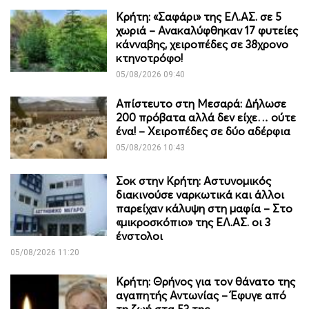
Κρήτη: «Σαφάρι» της ΕΛ.ΑΣ. σε 5
χωριά – Ανακαλύφθηκαν 17 φυτείες
κάνναβης, χειροπέδες σε 38χρονο
κτηνοτρόφο!
05/08/2026 09:40
Απίστευτο στη Μεσαρά: Δήλωσε
200 πρόβατα αλλά δεν είχε… ούτε
ένα! – Χειροπέδες σε δύο αδέρφια
05/08/2026 10:43
Σοκ στην Κρήτη: Αστυνομικός
διακινούσε ναρκωτικά και άλλοι
παρείχαν κάλυψη στη μαφία – Στο
«μικροσκόπιο» της ΕΛ.ΑΣ. οι 3
ένστολοι
05/08/2026 11:20
Κρήτη: Θρήνος για τον θάνατο της
αγαπητής Αντωνίας – Έφυγε από
τη ζωή στα 53 της