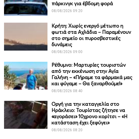
πάρκινγκ για έβδομη φορά
08/08/2026 09:20
Κρήτη: Χωρίς ενεργό μέτωπο η
φωτιά στα Αχλάδια – Παραμένουν
στο σημείο οι πυροσβεστικές
δυνάμεις
08/08/2026 09:00
Ρέθυμνο: Μαρτυρίες τουριστών
από την εκκένωση στην Αγία
Γαλήνη – «Πήραμε τα φάρμακά μας
και φύγαμε – Θα ξαναρθούμε!»
08/08/2026 08:40
Οργή για την καταγγελία στο
Ηράκλειο: Τουρίστας ζήτησε να
«αγοράσει» 10χρονο κορίτσι – «Η
κατάσταση έχει ξεφύγει»
08/08/2026 08:20