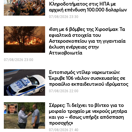
Κληροδοτήματος στις ΗΠΑ με
αρχική επένδυση 100.000 δολαρίων
07/08/2026 23:30
«Ίση με 6 βόμβες της Χιροσίμα»: Τα
εφιαλτικά στοιχεία του
Αστεροσκοπείου για τη γιγαντιαία
έκλυση ενέργειας στην
Αττικοβοιωτία
07/08/2026 23:00
Εντοπισμός ντίλερ ναρκωτικών:
Έκρυβε 106 νάιλον συσκευασίες σε
προαύλιο εκπαιδευτικού ιδρύματος
07/08/2026 22:00
Σέρρες: Τι δείχνει το βίντεο για το
μοιραίο τροχαίο με νεκρούς μητέρα
και γιο – «Ίσως υπήρξε απόσπαση
προσοχής»
07/08/2026 21:40