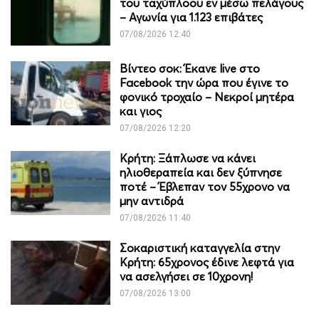
του ταχύπλοου εν μέσω πελάγους
– Αγωνία για 1.123 επιβάτες
07/08/2026 12:40
Βίντεο σοκ: Έκανε live στο
Facebook την ώρα που έγινε το
φονικό τροχαίο – Νεκροί μητέρα
και γιος
07/08/2026 12:20
Κρήτη: Ξάπλωσε να κάνει
ηλιοθεραπεία και δεν ξύπνησε
ποτέ – Έβλεπαν τον 55χρονο να
μην αντιδρά
07/08/2026 11:40
Σοκαριστική καταγγελία στην
Κρήτη: 65χρονος έδινε λεφτά για
να ασελγήσει σε 10χρονη!
07/08/2026 13:00