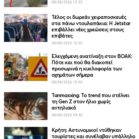
08/08/2026 10:35
Τέλος οι δωρεάν χειραποσκευές
στα πάνω ντουλαπάκια: Η Jetstar
επιβάλλει νέες χρεώσεις στους
επιβάτες
08/08/2026 10:20
Ελεγχόμενη ανατίναξη στον ΒΟΑΚ:
Πότε και πού θα διακοπεί
προσωρινά η κυκλοφορία των
οχημάτων σήμερα
08/08/2026 10:00
Tanmaxxing: To trend που στέλνει
τη Gen Z στον ήλιο χωρίς
αντηλιακό
08/08/2026 09:40
Κρήτη: Αστυνομικοί ντύθηκαν
τουρίστες και συνέλαβαν υπάλληλο