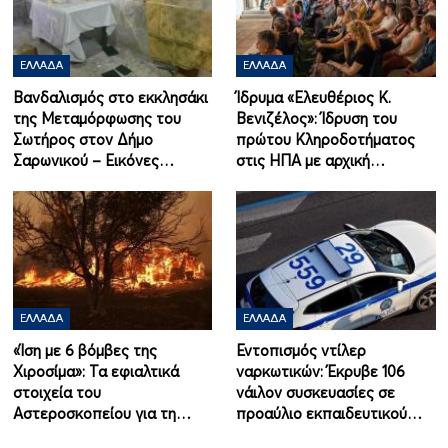
ΕΛΛΆΔΑ
ΕΛΛΆΔΑ
Βανδαλισμός στο εκκλησάκι
Ίδρυμα «Ελευθέριος Κ.
της Μεταμόρφωσης του
Βενιζέλος»: Ίδρυση του
Σωτήρος στον Δήμο
πρώτου Κληροδοτήματος
Σαρωνικού – Εικόνες…
στις ΗΠΑ με αρχική…
ΕΛΛΆΔΑ
ΕΛΛΆΔΑ
«Ίση με 6 βόμβες της
Εντοπισμός ντίλερ
Χιροσίμα»: Τα εφιαλτικά
ναρκωτικών: Έκρυβε 106
στοιχεία του
νάιλον συσκευασίες σε
Αστεροσκοπείου για τη…
προαύλιο εκπαιδευτικού…