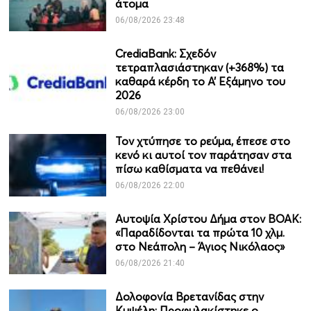
άτομα
06/08/2026 23:48
CrediaBank: Σχεδόν
τετραπλασιάστηκαν (+368%) τα
καθαρά κέρδη το Α’ Εξάμηνο του
2026
06/08/2026 23:00
Τον χτύπησε το ρεύμα, έπεσε στο
κενό κι αυτοί τον παράτησαν στα
πίσω καθίσματα να πεθάνει!
06/08/2026 22:00
Αυτοψία Χρίστου Δήμα στον ΒΟΑΚ:
«Παραδίδονται τα πρώτα 10 χλμ.
στο Νεάπολη – Άγιος Νικόλαος»
06/08/2026 21:40
Δολοφονία Βρετανίδας στην
Κυψέλη: Προφυλακίστηκε ο