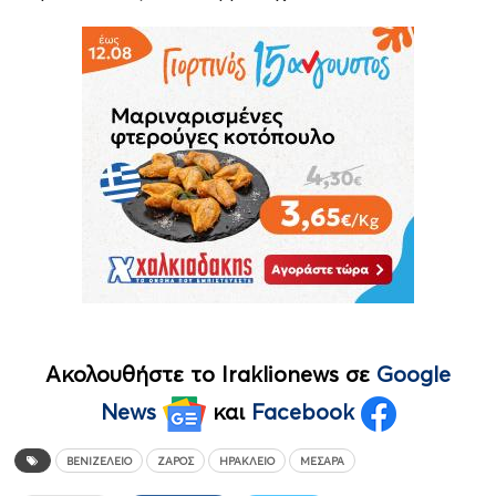
Ακολουθήστε το Iraklionews σε
Google
News
και
Facebook
ΒΕΝΙΖΈΛΕΙΟ
ΖΑΡΌΣ
ΗΡΆΚΛΕΙΟ
ΜΕΣΑΡΆ