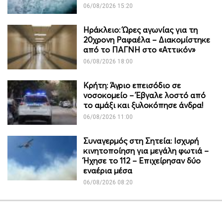
06/08/2026 15:20
Ηράκλειο: Ώρες αγωνίας για τη
20χρονη Ραφαέλα – Διακομίστηκε
από το ΠΑΓΝΗ στο «Αττικόν»
06/08/2026 18:00
Κρήτη: Άγριο επεισόδιο σε
νοσοκομείο – Έβγαλε λοστό από
το αμάξι και ξυλοκόπησε άνδρα!
06/08/2026 11:00
Συναγερμός στη Σητεία: Ισχυρή
κινητοποίηση για μεγάλη φωτιά –
Ήχησε το 112 – Επιχείρησαν δύο
εναέρια μέσα
06/08/2026 08:20