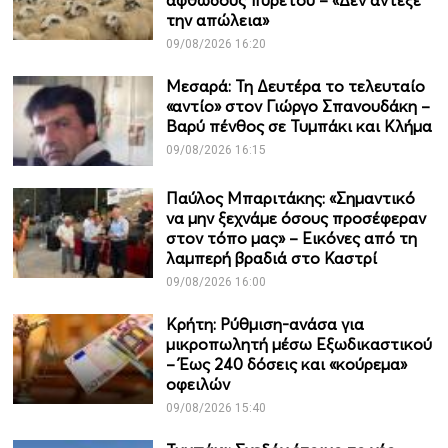
αφθώδους πυρετού – «Δεν αντεξε
την απώλεια»
09/08/2026 16:20
Μεσαρά: Τη Δευτέρα το τελευταίο
«αντίο» στον Γιώργο Σπανουδάκη –
Βαρύ πένθος σε Τυμπάκι και Κλήμα
09/08/2026 16:15
Παύλος Μπαριτάκης: «Σημαντικό
να μην ξεχνάμε όσους προσέφεραν
στον τόπο μας» – Εικόνες από τη
λαμπερή βραδιά στο Καστρί
09/08/2026 16:00
Κρήτη: Ρύθμιση-ανάσα για
μικροπωλητή μέσω Εξωδικαστικού
– Έως 240 δόσεις και «κούρεμα»
οφειλών
09/08/2026 15:40