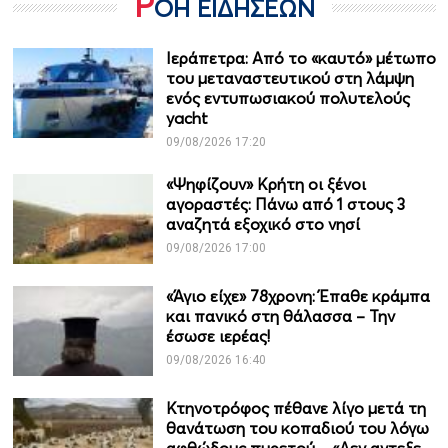
Ρ
ΟΗ ΕΙΔΗΣΕΩΝ
Ιεράπετρα: Από το «καυτό» μέτωπο
του μεταναστευτικού στη λάμψη
ενός εντυπωσιακού πολυτελούς
yacht
09/08/2026 17:20
«Ψηφίζουν» Κρήτη οι ξένοι
αγοραστές: Πάνω από 1 στους 3
αναζητά εξοχικό στο νησί
09/08/2026 17:00
«Άγιο είχε» 78χρονη: Έπαθε κράμπα
και πανικό στη θάλασσα – Την
έσωσε ιερέας!
09/08/2026 16:40
Κτηνοτρόφος πέθανε λίγο μετά τη
θανάτωση του κοπαδιού του λόγω