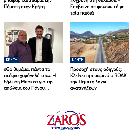
μποφόρ και 35άρια την
40χρονη στη θάλασσα –
Πέμπτη στην Κρήτη
Επέβαινε σε φουσκωτό με
τρία παιδιά!
ΚΡΉΤΗ
ΚΡΉΤΗ
«Θα θυμάμαι πάντα το
Προσοχή στους οδηγούς:
ατόφιο χαμόγελό του»: Η
Κλείνει προσωρινά ο ΒΟΑΚ
δήλωση Μποκέα για την
την Πέμπτη λόγω
απώλεια του Πάνου…
ανατινάξεων