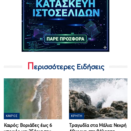
Π
ερισσότερες Ειδήσεις
ΚΑΙΡΌΣ
ΚΡΉΤΗ
Καιρός: Βοριάδες έως 6
Τραγωδία στα Μάλια: Νεκρή