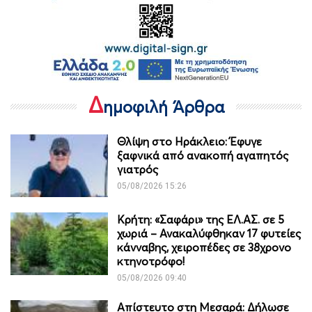
Δ
ημοφιλή Άρθρα
Θλίψη στο Ηράκλειο: Έφυγε
ξαφνικά από ανακοπή αγαπητός
γιατρός
05/08/2026 15:26
Κρήτη: «Σαφάρι» της ΕΛ.ΑΣ. σε 5
χωριά – Ανακαλύφθηκαν 17 φυτείες
κάνναβης, χειροπέδες σε 38χρονο
κτηνοτρόφο!
05/08/2026 09:40
Απίστευτο στη Μεσαρά: Δήλωσε