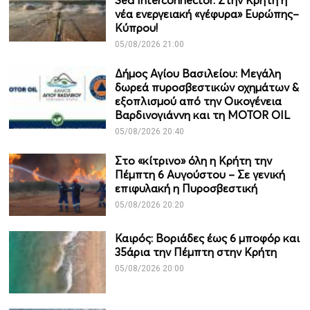
Sea Interconnector: Στην Κρήτη η
νέα ενεργειακή «γέφυρα» Ευρώπης–
Κύπρου!
05/08/2026 21:00
Δήμος Αγίου Βασιλείου: Μεγάλη
δωρεά πυροσβεστικών οχημάτων &
εξοπλισμού από την Οικογένεια
Βαρδινογιάννη και τη MOTOR OIL
05/08/2026 20:40
Στο «κίτρινο» όλη η Κρήτη την
Πέμπτη 6 Αυγούστου – Σε γενική
επιφυλακή η Πυροσβεστική
05/08/2026 20:20
Καιρός: Βοριάδες έως 6 μποφόρ και
35άρια την Πέμπτη στην Κρήτη
05/08/2026 20:00