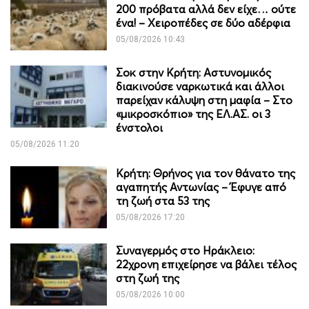
200 πρόβατα αλλά δεν είχε… ούτε
ένα! – Χειροπέδες σε δύο αδέρφια
05/08/2026 10:43
Σοκ στην Κρήτη: Αστυνομικός
διακινούσε ναρκωτικά και άλλοι
παρείχαν κάλυψη στη μαφία – Στο
«μικροσκόπιο» της ΕΛ.ΑΣ. οι 3
ένστολοι
05/08/2026 11:20
Κρήτη: Θρήνος για τον θάνατο της
αγαπητής Αντωνίας – Έφυγε από
τη ζωή στα 53 της
05/08/2026 17:20
Συναγερμός στο Ηράκλειο:
22χρονη επιχείρησε να βάλει τέλος
στη ζωή της
05/08/2026 10:00