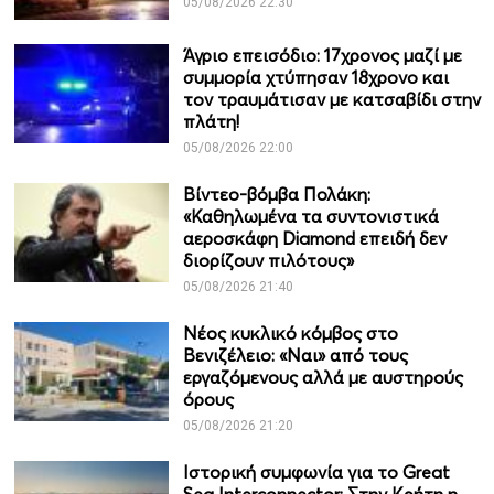
05/08/2026 22:30
Άγριο επεισόδιο: 17χρονος μαζί με
συμμορία χτύπησαν 18χρονο και
τον τραυμάτισαν με κατσαβίδι στην
πλάτη!
05/08/2026 22:00
Βίντεο-βόμβα Πολάκη:
«Καθηλωμένα τα συντονιστικά
αεροσκάφη Diamond επειδή δεν
διορίζουν πιλότους»
05/08/2026 21:40
Νέος κυκλικό κόμβος στο
Βενιζέλειο: «Ναι» από τους
εργαζόμενους αλλά με αυστηρούς
όρους
05/08/2026 21:20
Ιστορική συμφωνία για το Great