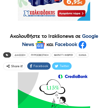
Ακολουθήστε το Iraklionews σε
Google
News
και
Facebook
ΔΙΆΣΩΣΗ
ΠΥΡΟΣΒΕΣΤΙΚΉ
ΦΑΡΆΓΓΙ ΊΜΒΡΟΥ
ΧΑΝΙΆ
Facebook
Twitter
Share it!