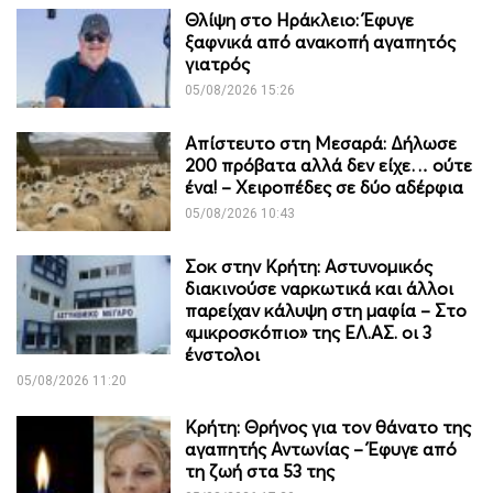
Θλίψη στο Ηράκλειο: Έφυγε
ξαφνικά από ανακοπή αγαπητός
γιατρός
05/08/2026 15:26
Απίστευτο στη Μεσαρά: Δήλωσε
200 πρόβατα αλλά δεν είχε… ούτε
ένα! – Χειροπέδες σε δύο αδέρφια
05/08/2026 10:43
Σοκ στην Κρήτη: Αστυνομικός
διακινούσε ναρκωτικά και άλλοι
παρείχαν κάλυψη στη μαφία – Στο
«μικροσκόπιο» της ΕΛ.ΑΣ. οι 3
ένστολοι
05/08/2026 11:20
Κρήτη: Θρήνος για τον θάνατο της
αγαπητής Αντωνίας – Έφυγε από
τη ζωή στα 53 της