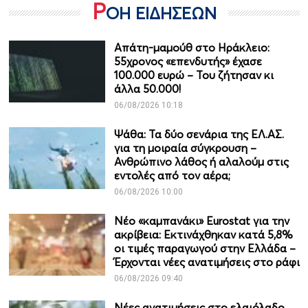
Ρ
ΟΗ ΕΙΔΗΣΕΩΝ
Απάτη-μαμούθ στο Ηράκλειο:
55χρονος «επενδυτής» έχασε
100.000 ευρώ – Του ζήτησαν κι
άλλα 50.000!
06/08/2026 10:18
Ψάθα: Τα δύο σενάρια της ΕΛ.ΑΣ.
για τη μοιραία σύγκρουση –
Ανθρώπινο λάθος ή αλαλούμ στις
εντολές από τον αέρα;
06/08/2026 10:00
Νέο «καμπανάκι» Eurostat για την
ακρίβεια: Εκτινάχθηκαν κατά 5,8%
οι τιμές παραγωγού στην Ελλάδα –
Έρχονται νέες ανατιμήσεις στο ράφι
06/08/2026 09:40
Νέες ανατιμήσεις στο ελαιόλαδο