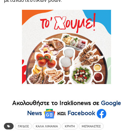
Ακολουθήστε το Iraklionews σε
Google
News
και
Facebook
ΓΑΎΔΟΣ
ΚΑΛΑ ΛΙΜΑΝΙΑ
ΚΡΉΤΗ
ΜΕΤΑΝΆΣΤΕΣ