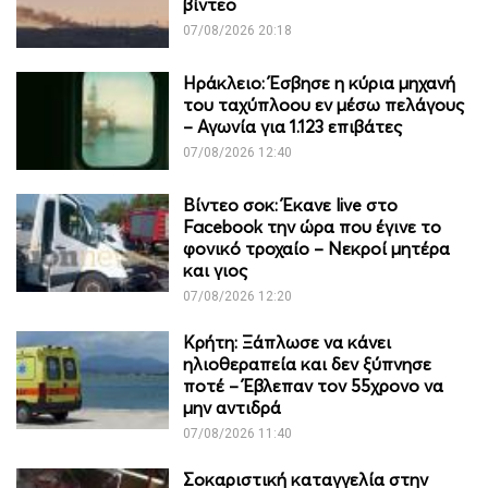
βίντεο
07/08/2026 20:18
Ηράκλειο: Έσβησε η κύρια μηχανή
του ταχύπλοου εν μέσω πελάγους
– Αγωνία για 1.123 επιβάτες
07/08/2026 12:40
Βίντεο σοκ: Έκανε live στο
Facebook την ώρα που έγινε το
φονικό τροχαίο – Νεκροί μητέρα
και γιος
07/08/2026 12:20
Κρήτη: Ξάπλωσε να κάνει
ηλιοθεραπεία και δεν ξύπνησε
ποτέ – Έβλεπαν τον 55χρονο να
μην αντιδρά
07/08/2026 11:40
Σοκαριστική καταγγελία στην