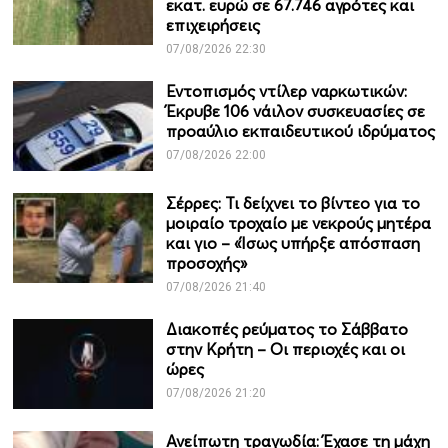
εκατ. ευρώ σε 67.746 αγρότες και
επιχειρήσεις
07/08/2026 22:30
Εντοπισμός ντίλερ ναρκωτικών:
Έκρυβε 106 νάιλον συσκευασίες σε
προαύλιο εκπαιδευτικού ιδρύματος
07/08/2026 22:00
Σέρρες: Τι δείχνει το βίντεο για το
μοιραίο τροχαίο με νεκρούς μητέρα
και γιο – «Ίσως υπήρξε απόσπαση
προσοχής»
07/08/2026 21:40
Διακοπές ρεύματος το Σάββατο
στην Κρήτη – Οι περιοχές και οι
ώρες
07/08/2026 21:20
Ανείπωτη τραγωδία: Έχασε τη μάχη