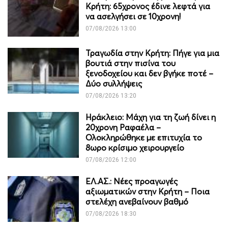
Κρήτη: 65χρονος έδινε λεφτά για
να ασελγήσει σε 10χρονη!
07/08/2026 13:00
Τραγωδία στην Κρήτη: Πήγε για μια
βουτιά στην πισίνα του
ξενοδοχείου και δεν βγήκε ποτέ –
Δύο συλλήψεις
07/08/2026 13:20
Ηράκλειο: Μάχη για τη ζωή δίνει η
20χρονη Ραφαέλα –
Ολοκληρώθηκε με επιτυχία το
8ωρο κρίσιμο χειρουργείο
07/08/2026 12:00
ΕΛ.ΑΣ.: Νέες προαγωγές
αξιωματικών στην Κρήτη – Ποια
στελέχη ανεβαίνουν βαθμό
07/08/2026 18:30