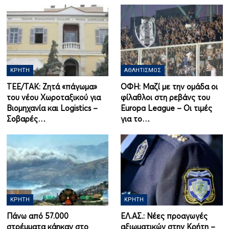
ΚΡΉΤΗ
ΑΘΛΗΤΙΣΜΌΣ
ΤΕΕ/ΤΑΚ: Ζητά «πάγωμα»
ΟΦΗ: Μαζί με την ομάδα οι
του νέου Χωροταξικού για
φίλαθλοι στη ρεβάνς του
Βιομηχανία και Logistics –
Europa League – Οι τιμές
Σοβαρές…
για το…
ΚΡΉΤΗ
ΚΡΉΤΗ
Πάνω από 57.000
ΕΛ.ΑΣ.: Νέες προαγωγές
στρέμματα κάηκαν στο
αξιωματικών στην Κρήτη –