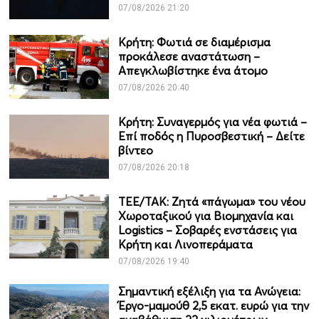
07/08/2026 21:20
Κρήτη: Φωτιά σε διαμέρισμα
προκάλεσε αναστάτωση –
Απεγκλωβίστηκε ένα άτομο
07/08/2026 20:40
Κρήτη: Συναγερμός για νέα φωτιά –
Επί ποδός η Πυροσβεστική – Δείτε
βίντεο
07/08/2026 20:18
ΤΕΕ/ΤΑΚ: Ζητά «πάγωμα» του νέου
Χωροταξικού για Βιομηχανία και
Logistics – Σοβαρές ενστάσεις για
Κρήτη και Λινοπεράματα
07/08/2026 19:40
Σημαντική εξέλιξη για τα Ανώγεια:
Έργο-μαμούθ 2,5 εκατ. ευρώ για την