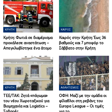
ΚΡΉΤΗ
ΚΑΙΡΌΣ
Κρήτη: Φωτιά σε διαμέρισμα
Καιρός στην Κρήτη: Έως 36
προκάλεσε αναστάτωση –
βαθμούς και 7 μποφόρ το
Απεγκλωβίστηκε ένα άτομο
Σάββατο στην Κρήτη
ΚΡΉΤΗ
ΑΘΛΗΤΙΣΜΌΣ
ΤΕΕ/ΤΑΚ: Ζητά «πάγωμα»
ΟΦΗ: Μαζί με την ομάδα οι
του νέου Χωροταξικού για
φίλαθλοι στη ρεβάνς του
Βιομηχανία και Logistics –
Europa League – Οι τιμές
Σοβαρές…
για το…