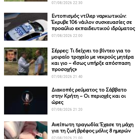
07/08/2026 22:30
Εντοπισμός ντίλερ ναρκωτικών:
Έκρυβε 106 νάιλον συσκευασίες σε
προαύλιο εκπαιδευτικού ιδρύματος
07/08/2026 22:00
Σέρρες: Τι δείχνει το βίντεο για το
μοιραίο τροχαίο με νεκρούς μητέρα
και γιο – «Ίσως υπήρξε απόσπαση
προσοχής»
07/08/2026 21:40
Διακοπές ρεύματος το Σάββατο
στην Κρήτη – Οι περιοχές και οι
ώρες
07/08/2026 21:20
Ανείπωτη τραγωδία: Έχασε τη μάχη
για τη ζωή βρέφος μόλις 8 ημερών
07/08/2026 21:00