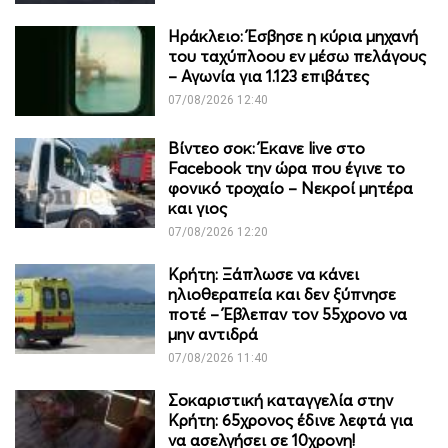
Ηράκλειο: Έσβησε η κύρια μηχανή
του ταχύπλοου εν μέσω πελάγους
– Αγωνία για 1.123 επιβάτες
07/08/2026 12:40
Βίντεο σοκ: Έκανε live στο
Facebook την ώρα που έγινε το
φονικό τροχαίο – Νεκροί μητέρα
και γιος
07/08/2026 12:20
Κρήτη: Ξάπλωσε να κάνει
ηλιοθεραπεία και δεν ξύπνησε
ποτέ – Έβλεπαν τον 55χρονο να
μην αντιδρά
07/08/2026 11:40
Σοκαριστική καταγγελία στην
Κρήτη: 65χρονος έδινε λεφτά για
να ασελγήσει σε 10χρονη!