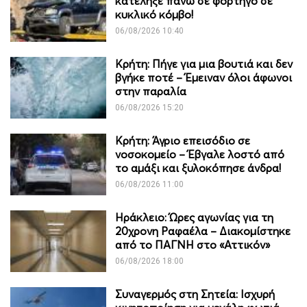
κατέληξε πάνω σε φορτηγό σε
κυκλικό κόμβο!
06/08/2026 10:40
Κρήτη: Πήγε για μια βουτιά και δεν
βγήκε ποτέ – Έμειναν όλοι άφωνοι
στην παραλία
06/08/2026 15:20
Κρήτη: Άγριο επεισόδιο σε
νοσοκομείο – Έβγαλε λοστό από
το αμάξι και ξυλοκόπησε άνδρα!
06/08/2026 11:00
Ηράκλειο: Ώρες αγωνίας για τη
20χρονη Ραφαέλα – Διακομίστηκε
από το ΠΑΓΝΗ στο «Αττικόν»
06/08/2026 18:00
Συναγερμός στη Σητεία: Ισχυρή