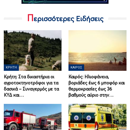
Π
ερισσότερες Ειδήσεις
ΚΡΉΤΗ
ΚΑΙΡΌΣ
Κρήτη: Στα δικαστήρια οι
Καιρός: Ηλιοφάνεια,
αγροτοκτηνοτρόφοι για τα
βοριάδες έως 6 μποφόρ και
δασικά – Συναγερμός με τα
θερμοκρασίες έως 36
ΚΥΔ και…
βαθμούς αύριο στην…